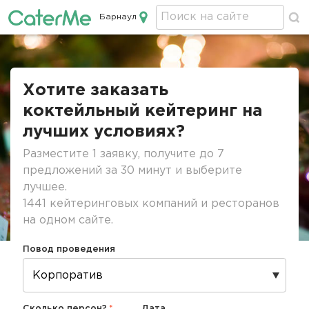
Барнаул
Кейтеринг в Барнауле
Строка
навигации
Хотите заказать
коктейльный кейтеринг на
лучших условиях?
Разместите 1 заявку, получите до 7
предложений за 30 минут и выберите
лучшее.
1441 кейтеринговых компаний и ресторанов
на одном сайте.
Повод проведения
Сколько персон?
Дата