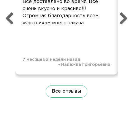
Всё доставлено во время. Всё
Де
очень вкусно и красиво!!!
суп
Огромная благодарность всем
так
участникам моего заказа
бол
7 месяцев 2 недели назад
-
Надежда Григорьевна
7 м
Все отзывы