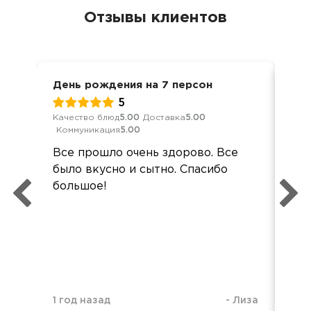
Отзывы клиентов
День рождения на 7 персон
Ден
5
Качество блюд
5.00
Доставка
5.00
Кач
Коммуникация
5.00
Ком
Все прошло очень здорово. Все
Все
было вкусно и сытно. Спасибо
был
большое!
а 6
1 г
1 год назад
-
Лиза