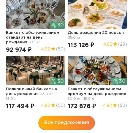
30
Банкет с обслуживанием
День рождения 20 персон
Б
стандарт
на день
35.0 кг
н
рождения
33.1 кг
113 126 ₽
9
4.62
(29)
92 974 ₽
4.92
(50)
30
30
Б
Полноценный банкет
на
Банкет с обслуживанием
с
день рождения
33.0 кг
премиум
на день рождения
р
18.0 л
50.0 кг
15.0 л
2
117 494 ₽
172 876 ₽
4.92
(50)
4.92
(50)
Все предложения