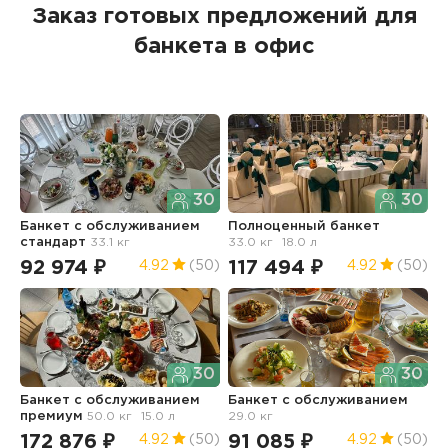
Заказ готовых предложений для
банкета в офис
30
30
Банкет с обслуживанием
Полноценный банкет
Б
стандарт
33.1 кг
33.0 кг
18.0 л
с
92 974 ₽
117 494 ₽
2
4.92
(50)
4.92
(50)
30
30
Банкет с обслуживанием
Банкет с обслуживанием
2
премиум
50.0 кг
15.0 л
29.0 кг
о
н
172 876 ₽
91 085 ₽
4.92
(50)
4.92
(50)