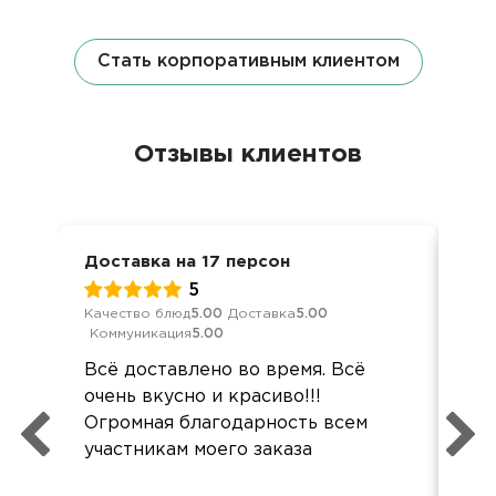
Стать корпоративным клиентом
Отзывы клиентов
Доставка на 17 персон
Кор
5
Качество блюд
5.00
Доставка
5.00
Кач
Коммуникация
5.00
Ком
Всё доставлено во время. Всё
Де
очень вкусно и красиво!!!
суп
Огромная благодарность всем
так
участникам моего заказа
бол