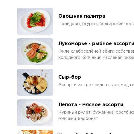
Овощная палитра
Помидоры, огурцы, болгарский пер
Лукоморье - рыбное ассорт
Филе слабосолёной сёмги собствен
холодного копчения масленая рыб
Сыр-бор
Ассорти из трех видов сыра, меда 
Лепота - мясное ассорти
Куриный рулет, буженина, ростби
говяжий, карбонат