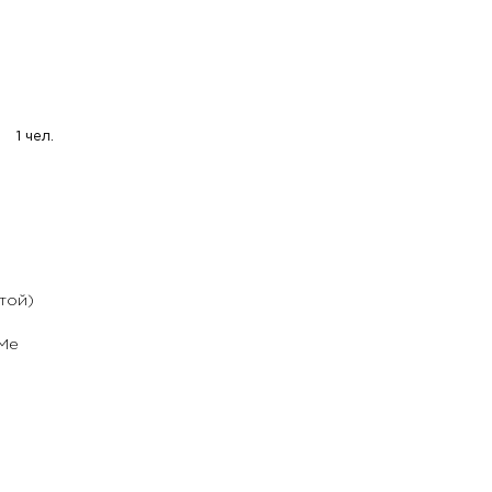
1 чел.
той)
rMe