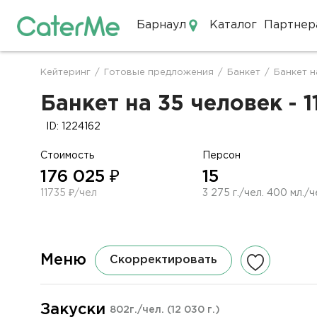
Барнаул
Каталог
Партнер
Кейтеринг в Барнауле
Кейтеринг
/
Готовые предложения
/
Банкет
/
Банкет н
Строка
навигации
Банкет на 35 человек - 
ID: 1224162
Стоимость
Персон
176 025 ₽
15
11735 ₽/чел
3 275 г./чел. 400 мл./ч
Меню
Скорректировать
Закуски
802г./чел.
(12 030 г.)