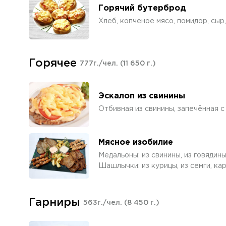
Горячий бутерброд
Хлеб, копченое мясо, помидор, сыр
Горячее
777г./чел.
(11 650 г.)
Эскалоп из свинины
Отбивная из свинины, запечённая 
Мясное изобилие
Медальоны: из свинины, из говядины
Шашлычки: из курицы, из семги, ка
Гарниры
563г./чел.
(8 450 г.)