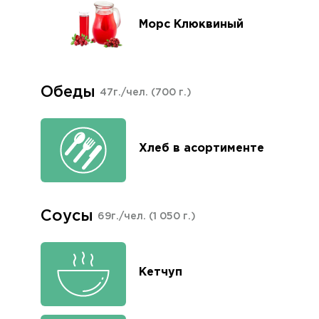
Морс Клюквиный
Обеды
47г./чел.
(700 г.)
Хлеб в асортименте
Соусы
69г./чел.
(1 050 г.)
Кетчуп