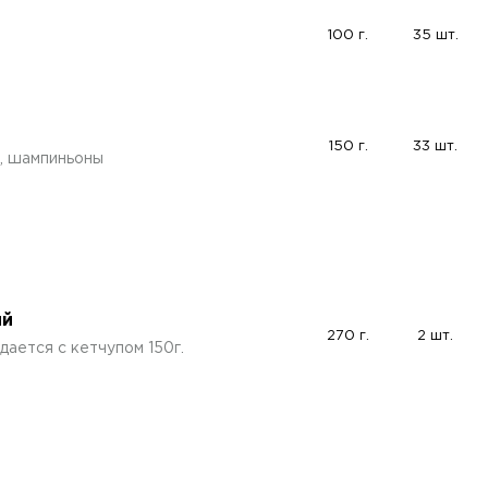
100 г.
35 шт.
150 г.
33 шт.
и, шампиньоны
ий
270 г.
2 шт.
дается с кетчупом 150г.