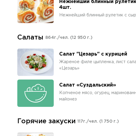
Нежнейший блинный рулетик 
4шт.
Нежнейший блинный рулетик с сыр
Салаты
864г./чел.
(12 950 г.)
Салат "Цезарь" с курицей
Жареное филе цыпленка, лист сала
«Цезарь»
Салат «Суздальский»
Копченое мясо, огурец, маринованн
майонез
Горячие закуски
117г./чел.
(1 750 г.)