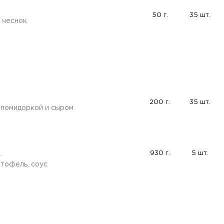
50 г.
35 шт.
, чеснок
200 г.
35 шт.
с помидоркой и сыром
930 г.
5 шт.
.
ртофель, соус