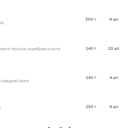
300 г.
9 шт.
ец
и
240 г.
20 шт.
ного посола скумбрия и кета
а
240 г.
4 шт.
и грецкий орех
250 г.
9 шт.
ф