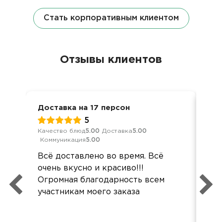
Стать корпоративным клиентом
Отзывы клиентов
Доставка на 17 персон
Кор
5
Качество блюд
5.00
Доставка
5.00
Кач
Коммуникация
5.00
Ком
Всё доставлено во время. Всё
Де
очень вкусно и красиво!!!
суп
Огромная благодарность всем
так
участникам моего заказа
бол