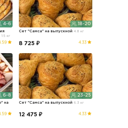
4-6
18-20
ия
Сет "Самса"
на выпускной
4.8 кг
й
1.5 кг
8 725 ₽
4.59
4.33
6-8
23-25
о"
на
Сет "Самса"
на выпускной
6.3 кг
12 475 ₽
4.59
4.33