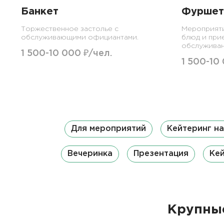
Банкет
Фуршет
Торжественное застолье с
Мероприят
обслуживающими официантами.
блюд и при
обслуживан
1 500-10 000 ₽/чел.
1 500-10
Для мероприятий
Кейтеринг н
Вечеринка
Презентация
Кей
Крупные