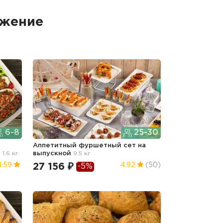
ожение
6-8
25-30
Аппетитный фуршетный сет
на
й
1.6 кг
выпускной
9.5 кг
27 156 ₽
4.59
4.92
(50)
-5%