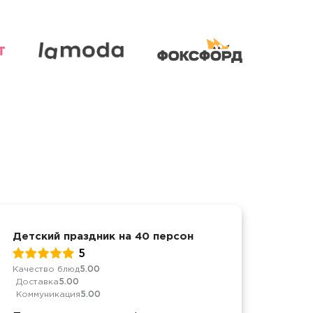
Детский праздник на 40 персон
Юбил
5
Качество блюд
5.00
Качес
Доставка
5.00
Дост
Коммуникация
5.00
Комм