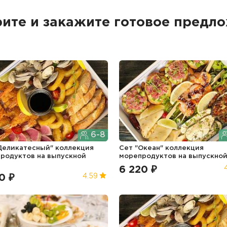
ите и закажите
готовое предл
6-8
Деликатесный" коллекция
Сет "Океан" коллекция
продуктов
на выпускной
морепродуктов
на выпускно
6 220 ₽
0 ₽
4.59