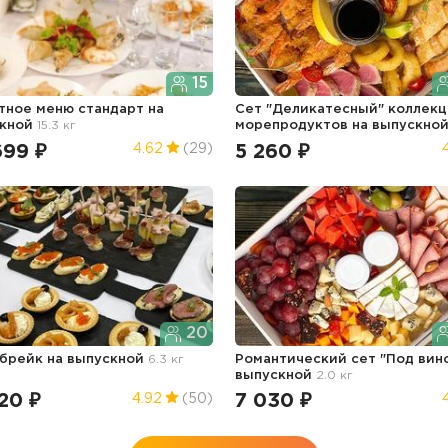
15
тное меню стандарт
на
Сет "Деликатесный" коллекц
кной
15.3 кг
морепродуктов
на выпускно
699 ₽
5 260 ₽
4.62
(29)
20
 брейк
на выпускной
6.3 кг
Романтический сет "Под вин
выпускной
2.0 кг
20 ₽
7 030 ₽
4.92
(50)