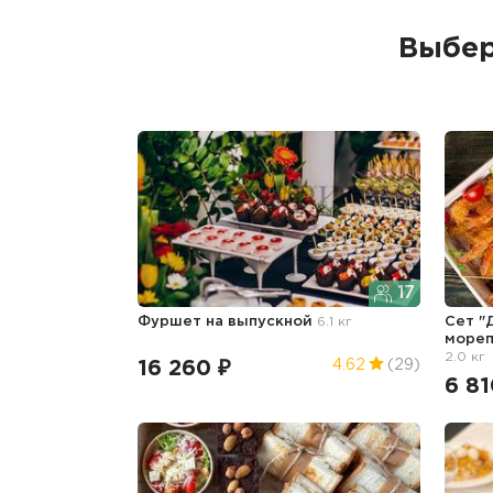
Выбер
17
Фуршет
на выпускной
6.1 кг
Сет "
море
2.0 кг
16 260 ₽
4.62
(29)
6 81