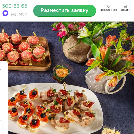
) 500-68-65
Разместить заявку
Избранное
Войти
9-21 МСК
г