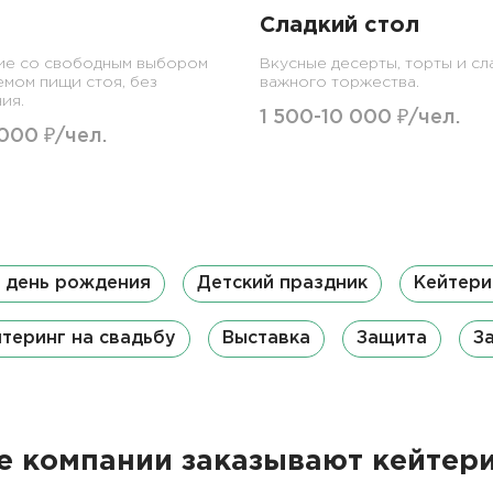
Сладкий стол
ие со свободным выбором
Вкусные десерты, торты и сл
емом пищи стоя, без
важного торжества.
ия.
1 500-10 000 ₽/чел.
 000 ₽/чел.
а день рождения
Детский праздник
Кейтери
теринг на свадьбу
Выставка
Защита
З
 компании заказывают кейтери