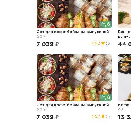
6
Сет для кофе-бейка
на выпускной
Банке
2.3 кг
выпус
7 039 ₽
44 
4.52
(3)
8
Сет для кофе-бейка
на выпускной
Кофе
2.3 кг
9.5 л
7 039 ₽
13 3
4.52
(3)