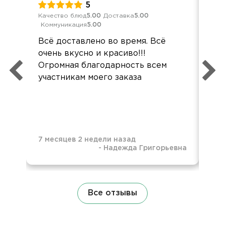
5
Качество блюд
5.00
Доставка
5.00
Кач
Коммуникация
5.00
Ком
Всё доставлено во время. Всё
Все
очень вкусно и красиво!!!
хор
Огромная благодарность всем
вку
участникам моего заказа
7 месяцев 2 недели назад
-
Надежда Григорьевна
8 м
Все отзывы