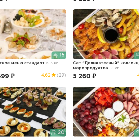
15
тное меню стандарт
15.3 кг
Сет "Деликатесный" коллекц
морепродуктов
1.5 кг
699 ₽
5 260 ₽
4.62
(29)
20