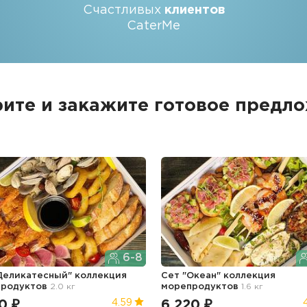
Счастливых
клиентов
CaterMe
ите и закажите
готовое предл
6-8
Деликатесный" коллекция
Сет "Океан" коллекция
продуктов
2.0 кг
морепродуктов
1.6 кг
0 ₽
6 220 ₽
4.59