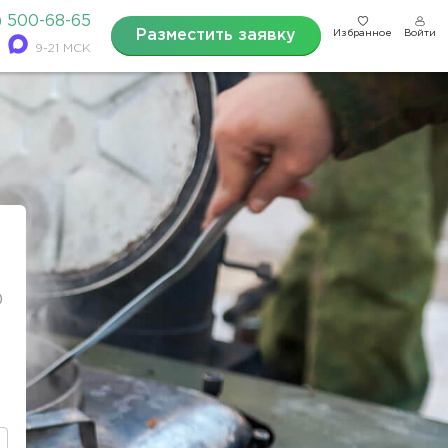
) 500-68-65
Разместить заявку
Избранное
Войти
9-21 МСК
0