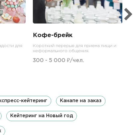
1
Кофе-брейк
адости для
Короткий перерыв для приема пищи и
неформального общения.
300 - 5 000 ₽/чел.
кспресс-кейтеринг
Канапе на заказ
Кейтеринг на Новый год
х