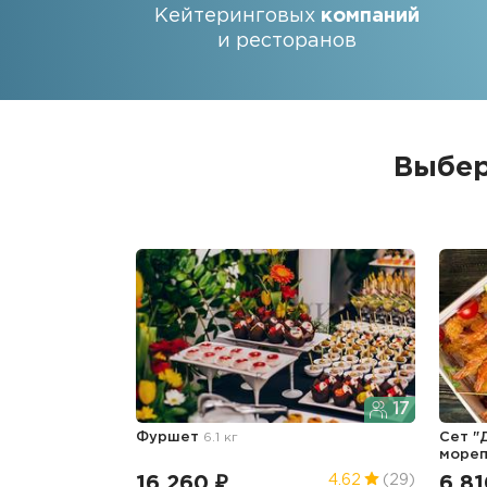
Кейтеринговых
компаний
и ресторанов
Выбер
17
Фуршет
6.1 кг
Сет "
море
16 260 ₽
6 81
4.62
(29)