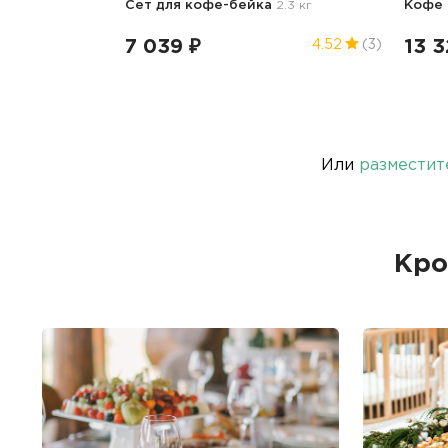
Сет для кофе-бейка
2.3 кг
Кофе
7 039 ₽
13 3
4.52
(3)
Или
разместит
Кро