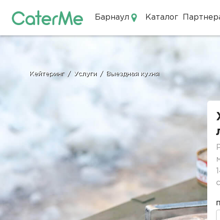
Барнаул
Каталог
Партнер
Кейтеринг в Барнауле
Кейтеринг
/
Услуги
/
Выездная кухня
Строка
навигации