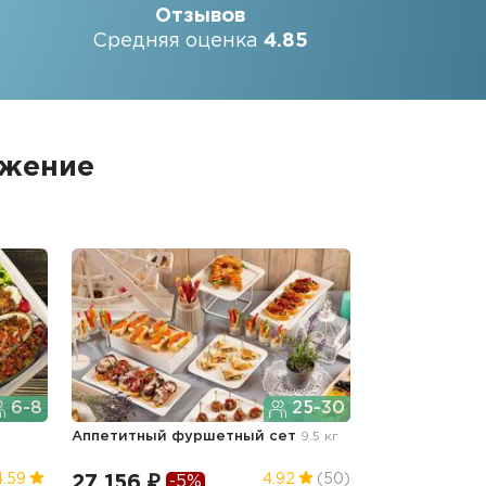
Отзывов
Средняя оценка
4.85
ожение
6-8
25-30
Аппетитный фуршетный сет
9.5 кг
27 156 ₽
4.59
4.92
(50)
-5%