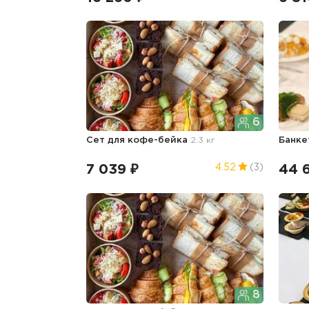
6
Сет для кофе-бейка
2.3 кг
Банке
7 039 ₽
44 
4.52
(3)
8