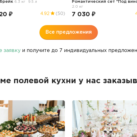
 брейк
6.3 кг
9.5 л
Романтический сет "Под вин
2.0 кг
20 ₽
7 030 ₽
4.92
(50)
Все предложения
е заявку
и получите до 7 индивидуальных предложени
ме полевой кухни у нас заказы