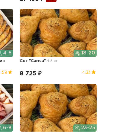
4-6
18-20
ия
Сет "Самса"
4.8 кг
8 725 ₽
4.59
4.33
6-8
23-25