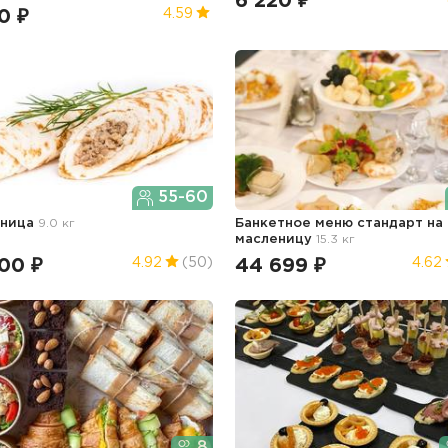
6 220 ₽
0 ₽
4.59
55-60
еница
9.0 кг
Банкетное меню стандарт
на
масленицу
15.3 кг
00 ₽
44 699 ₽
4.92
(50)
4.62
8