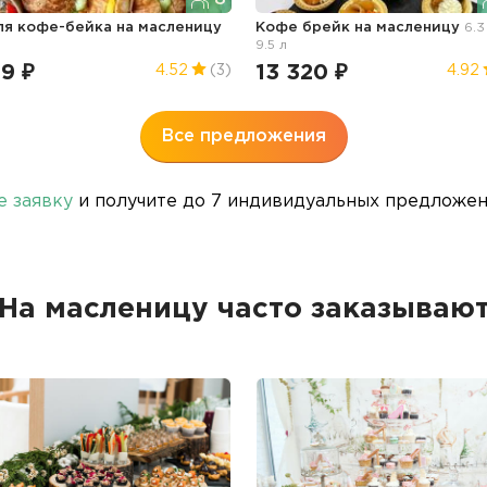
ля кофе-бейка
на масленицу
Кофе брейк
на масленицу
6.3
9.5 л
9 ₽
13 320 ₽
4.52
(3)
4.92
Все предложения
е заявку
и получите до 7 индивидуальных предложени
На масленицу часто заказываю