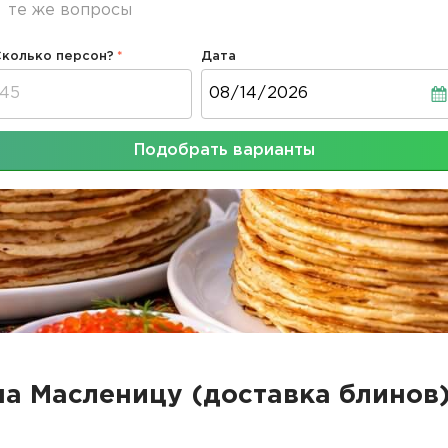
те же вопросы
Сколько персон?
Дата
Дата
Подобрать варианты
на Масленицу (доставка блинов)