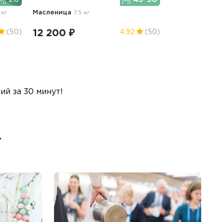
 кг
Масленица
7.5 кг
12 200 ₽
(50)
4.92
(50)
й за 30 минут!
т
Б
Ме
пр