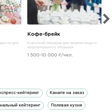
гр
1
Кофе-брейк
адости для
Короткий перерыв для приема пищи и
неформального общения.
1 500-10 000 ₽/чел.
кспресс-кейтеринг
Канапе на заказ
нальный кейтеринг
Полевая кухня