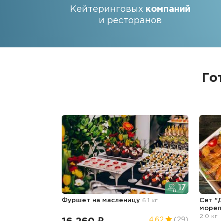
Кейтеринговых
компаний
и ресторанов
Го
17
Фуршет
на масленицу
6.1 кг
Сет "
море
2.0 кг
4.62
(29)