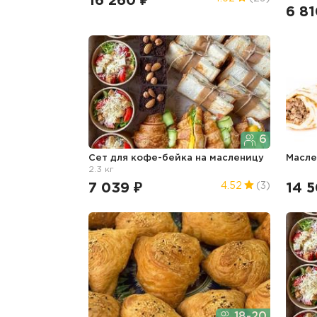
16 260 ₽
6 81
6
Сет для кофе-бейка
на масленицу
Масл
2.3 кг
7 039 ₽
14 5
4.52
(3)
18-20