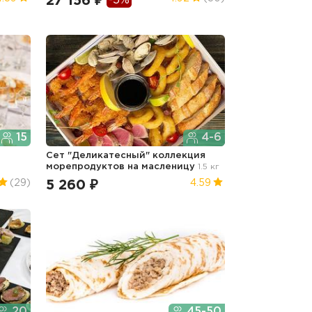
27 156 ₽
-5%
15
4-6
Сет "Деликатесный" коллекция
морепродуктов
на масленицу
1.5 кг
5 260 ₽
(29)
4.59
20
45-50