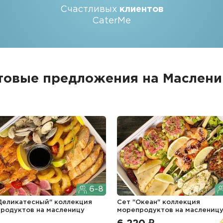
Счастливых
клиентов
CaterMe
товые предложения на Маслен
6-8
Деликатесный" коллекция
Сет "Океан" коллекция
продуктов
на масленицу
морепродуктов
на маслениц