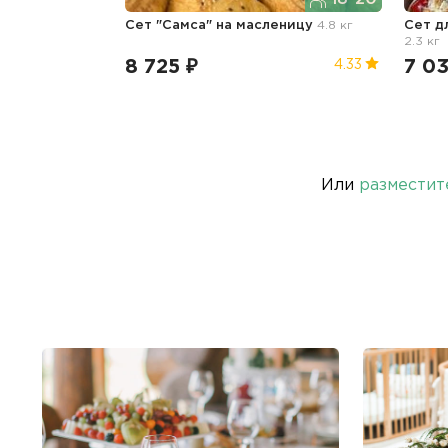
Сет "Самса"
на масленицу
4.8 кг
Сет д
2.3 кг
8 725 ₽
7 03
4.33
Или
разместит