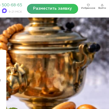
) 500-68-65
Разместить заявку
Избранное
Войти
9-21 МСК
м
и