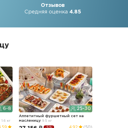
Отзывов
Средняя оценка
4.85
ицу
6-8
25-30
Аппетитный фуршетный сет
на
у
1.6 кг
масленицу
9.5 кг
4.59
4.92
(50)