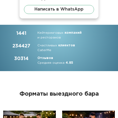
Написать в WhatsApp
1441
Кейтеринговых
компаний
и ресторанов
234427
Счастливых
клиентов
CaterMe
30314
Отзывов
Средняя оценка
4.85
Форматы выездного бара