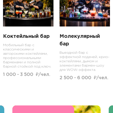
Коктейльный бар
Молекулярный
бар
Мобильный бар с
классическими и
Выездной бар с
авторскими коктейлями,
эффектной подачей, крио-
профессиональными
коктейлями, дымом и
барменами и полной
элементами бармен-шоу
барной стойкой под ключ.
для WOW-эффекта.
1 000 - 3 500 ₽/чел.
2 500 - 6 000 ₽/чел.