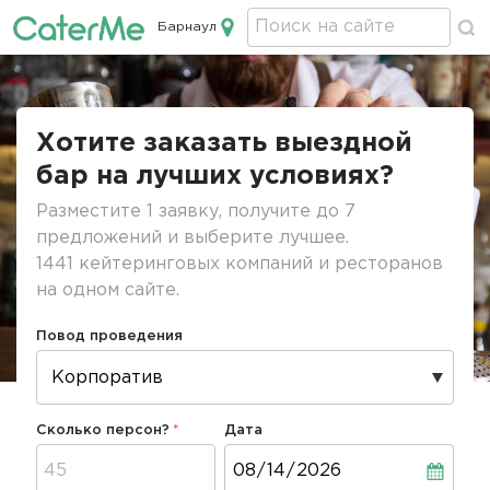
Барнаул
Кейтеринг в Барнауле
Строка
навигации
Хотите заказать выездной
бар на лучших условиях?
Разместите 1 заявку, получите до 7
предложений и выберите лучшее.
1441 кейтеринговых компаний и ресторанов
на одном сайте.
Повод проведения
Сколько персон?
Дата
Дата