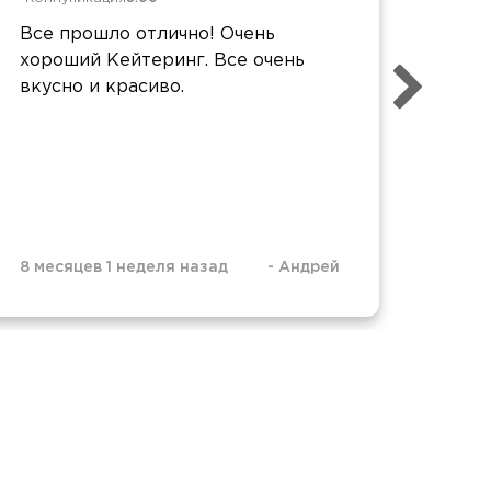
Все прошло отлично! Очень
Прос
хороший Кейтеринг. Все очень
оцен
вкусно и красиво.
удоб
8 месяцев 1 неделя назад
-
Андрей
8 мес