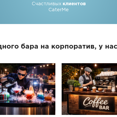
Счастливых
клиентов
CaterMe
ного бара на корпоратив, у на