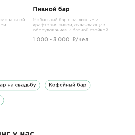
Пивной бар
сиональной
Мобильный бар с разливным и
ими
крафтовым пивом, охлаждающим
оборудованием и барной стойкой.
1 000 - 3 000 ₽/чел.
ар на свадьбу
Кофейный бар
нг у нас