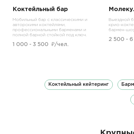
Коктейльный бар
Молеку
Мобильный бар с классическими и
Выездной б
авторскими коктейлями,
крио-кокте
профессиональными барменами и
бармен-шо
полной барной стойкой под ключ.
2 500 - 
1 000 - 3 500 ₽/чел.
Коктейльный кейтеринг
Барм
Крупные