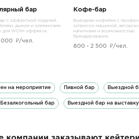
лярный бар
Кофе-бар
ар с эффектной подачей,
Выездная кофейня с профес
йлями, дымом и элементами
эспрессо-машиной, авторск
у для WOW-эффекта.
напитками и возможностью
брендирования.
6 000 ₽/чел.
800 - 2 500 ₽/чел.
ен на мероприятие
Пивной бар
Выездной б
Безалкогольный бар
Выездной бар на выставку
 компании заказывают кейтери