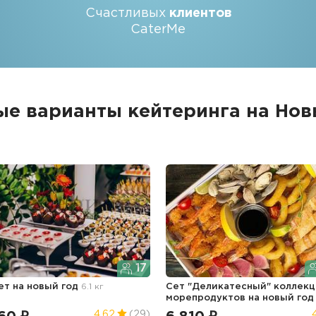
Счастливых
клиентов
CaterMe
ые варианты кейтеринга на Нов
17
ет
на новый год
6.1 кг
Сет "Деликатесный" коллекц
морепродуктов
на новый год
4.62
(29)