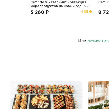
Сет "Деликатесный" коллекция
Сет "
морепродуктов
на новый год
1.5 кг
5 260 ₽
8 72
4.59
Или
разместит