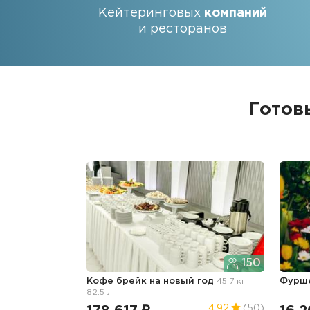
Кейтеринговых
компаний
и ресторанов
Готов
150
Кофе брейк
на новый год
45.7 кг
Фурш
82.5 л
4.92
(50)