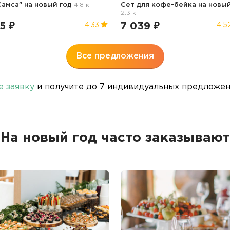
Самса"
на новый год
4.8 кг
Сет для кофе-бейка
на новы
2.3 кг
5 ₽
7 039 ₽
4.33
4.5
Все предложения
е заявку
и получите до 7 индивидуальных предложени
На новый год часто заказывают