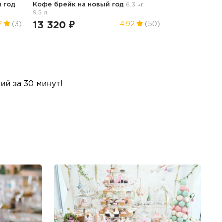
й год
Кофе брейк
на новый год
6.3 кг
9.5 л
13 320 ₽
2
(3)
4.92
(50)
й за 30 минут!
Б
Ме
пр
гр