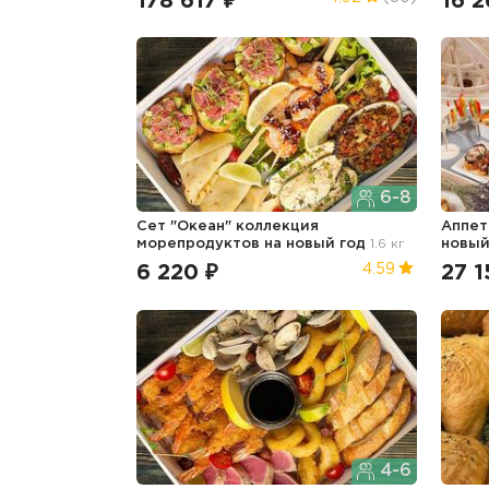
178 617 ₽
16 2
6-8
Сет "Океан" коллекция
Аппе
морепродуктов
на новый год
1.6 кг
новый
6 220 ₽
27 1
4.59
4-6