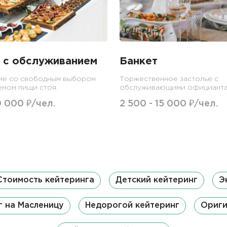
 с обслуживанием
Банкет
ие со свободным выбором
Торжественное застолье с
емом пищи стоя.
обслуживающими официанта
0 000 ₽/чел.
2 500 - 15 000 ₽/чел.
Стоимость кейтеринга
Детский кейтеринг
Э
г на Масленицу
Недорогой кейтеринг
Ориги