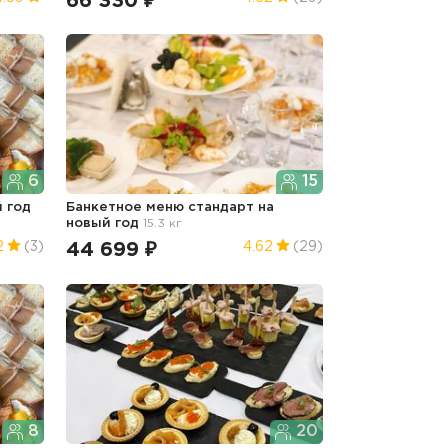
66 330 ₽
6
15
й год
Банкетное меню стандарт
на
новый год
15.3 кг
44 699 ₽
2
(3)
4.62
(29)
8
20