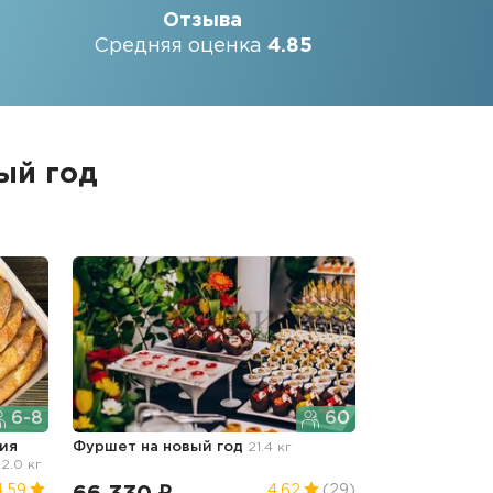
Отзыва
Средняя оценка
4.85
ый год
6-8
60
ия
Фуршет
на новый год
21.4 кг
2.0 кг
4.59
4.62
(29)