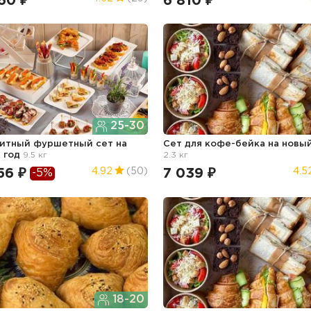
60 ₽
6 810 ₽
25-30
титный фуршетный сет
на
Сет для кофе-бейка
на новы
 год
9.5 кг
2.3 кг
56 ₽
7 039 ₽
4.92
(50)
4.5
-5%
18-20