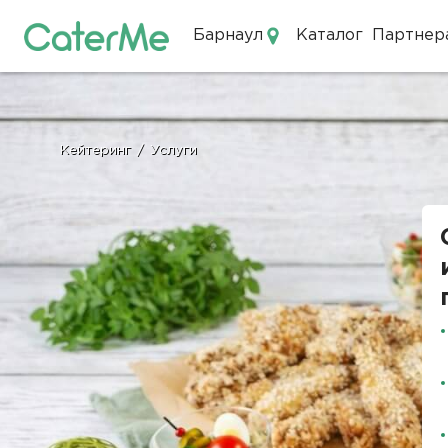
Барнаул
Каталог
Партнер
Кейтеринг в Барнауле
Кейтеринг
/
Услуги
Строка
навигации