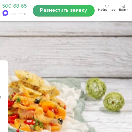
) 500-68-65
Разместить заявку
Избранное
Войти
9-21 МСК
м
и