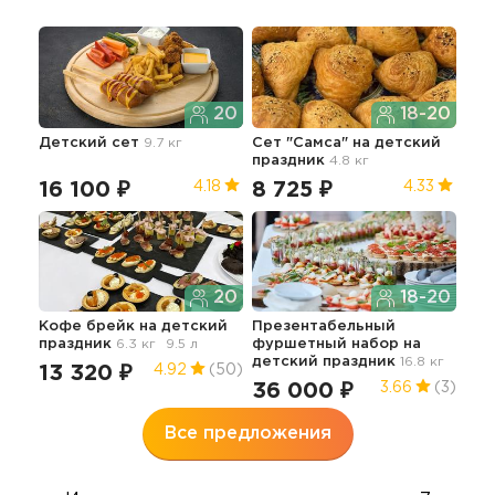
20
18-20
Детский сет
9.7 кг
Сет "Самса"
на детский
Мин
праздник
4.8 кг
дет
16 100 ₽
8 725 ₽
20
4.18
4.33
20
18-20
Кофе брейк
на детский
Презентабельный
Бур
праздник
6.3 кг
9.5 л
фуршетный набор
на
пра
детский праздник
16.8 кг
13 320 ₽
22
4.92
(50)
36 000 ₽
3.66
(3)
Все предложения