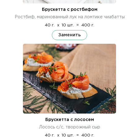
Брускетта с ростбифом
Ростбиф, маринованный лук на ломтике чиабатты
40 г.
x
10 шт.
=
400 г.
Заменить
Брускетта с лососем
Лосось с/с, творожный сыр
40 г.
x
10 шт.
=
400 г.