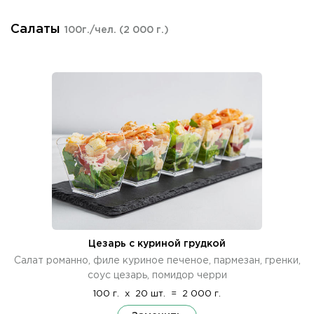
Салаты
100г./чел.
(2 000 г.)
Цезарь с куриной грудкой
Cалат романно, филе куриное печеное, пармезан, гренки,
соус цезарь, помидор черри
100 г.
x
20 шт.
=
2 000 г.