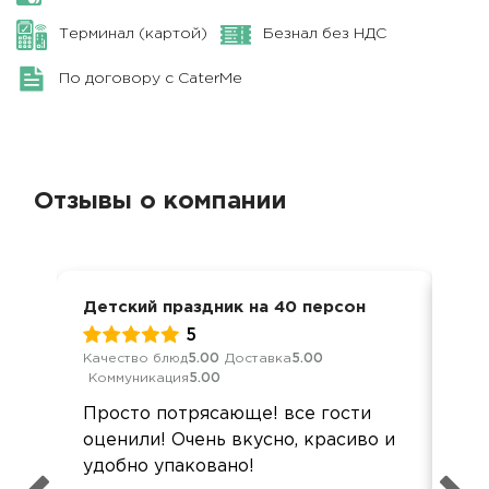
Терминал (картой)
Безнал без НДС
По договору с CaterMe
Отзывы о компании
Детский праздник на 40 персон
Юби
5
Качество блюд
5.00
Доставка
5.00
Кач
Коммуникация
5.00
Ком
Просто потрясающе! все гости
Всё
оценили! Очень вкусно, красиво и
по
удобно упаковано!
све