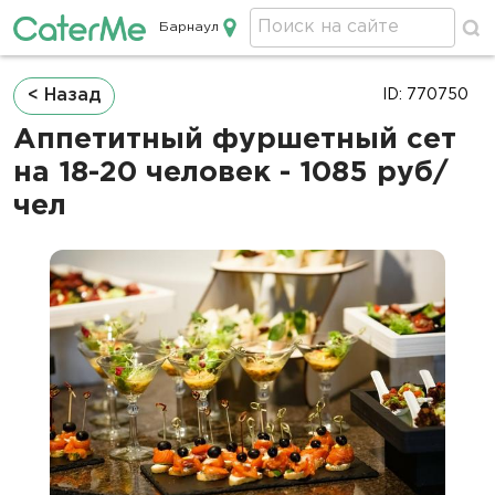
Барнаул
Кейтеринг в Барнауле
Строка
< Назад
ID: 770750
навигации
Аппетитный фуршетный сет
на 18-20 человек - 1085 руб/
чел