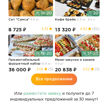
18-20
20
Сет "Самса"
4.8 кг
Кофе брейк
6.3 кг
9.5 л
Тар
2.7 
8 725 ₽
13 320 ₽
12
4.33
4.92
(50)
18-20
17-20
Презентабельный
Мини-закуски и канапе
Кан
фуршетный набор
16.8 кг
4.9 кг
36 000 ₽
20 838 ₽
13
3.66
(3)
4.52
(3)
Все предложения
Или
разместите заявку
и получите до 7
индивидуальных предложений за 30 минут!