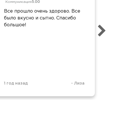
Коммуникация
5.00
Коммун
Все прошло очень здорово. Все
Все хо
было вкусно и сытно. Спасибо
были н
большое!
8, а 6 
1 год 2
1 год назад
-
Лиза