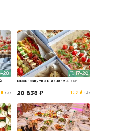
8-20
17-20
й
Мини-закуски и канапе
4.9 кг
20 838 ₽
(3)
4.52
(3)