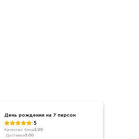
День рождения на 7 персон
День р
5
Качество блюд
5.00
Качеств
Доставка
5.00
Достав