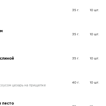
35 г.
10 шт.
ом
35 г.
10 шт.
аслиной
35 г.
10 шт.
40 г.
10 шт.
соусом цезарь на прищепке
и песто