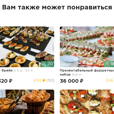
Вам также может понравиться
20
1
 брейк
6.3 кг
9.5 л
Презентабельный фуршетны
набор
16.8 кг
320 ₽
36 000 ₽
4.92
(50)
3.66