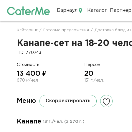
Барнаул
Каталог
Партнер
Кейтеринг в Барнауле
Кейтеринг
/
Готовые предложения
/
Доставка блюд и 
Строка
навигации
Канапе-сет на 18-20 чел
ID: 770743
Стоимость
Персон
13 400 ₽
20
670 ₽/чел
131 г./чел.
Меню
Скорректировать
Канапе
131г./чел.
(2 570 г.)