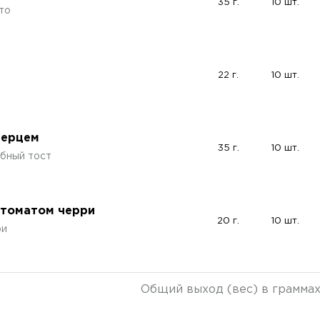
35 г.
10 шт.
то
м
22 г.
10 шт.
перцем
35 г.
10 шт.
ебный тост
 томатом черри
20 г.
10 шт.
ри
Общий выход (вес) в грамма