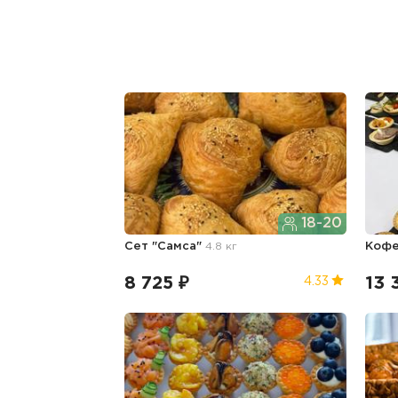
18-20
Сет "Самса"
4.8 кг
Кофе
8 725 ₽
13 
4.33