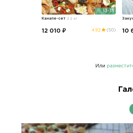
13-15
Канапе-сет
2.2 кг
Заку
12 010 ₽
10 
4.92
(50)
Или
разместит
Гал