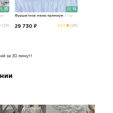
15
15
 кг
Фуршетное меню премиум
7.7 кг
29 730 ₽
(29)
4.62
(29)
й за 30 минут!
ании
в