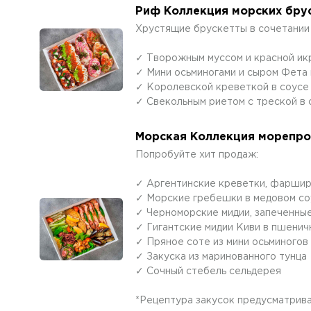
Риф Коллекция морских брус
Хрустящие брускетты в сочетании 
✓ Творожным муссом и красной ик
✓ Мини осьминогами и сыром Фета 
✓ Королевской креветкой в соусе
✓ Свекольным риетом с треской в 
Морская Коллекция морепро
Попробуйте хит продаж:
✓ Аргентинские креветки, фарши
✓ Морские гребешки в медовом со
✓ Черноморские мидии, запеченны
✓ Гигантские мидии Киви в пшенич
✓ Пряное соте из мини осьминогов
✓ Закуска из маринованного тунца
✓ Сочный стебель сельдерея
*Рецептура закусок предусматрива