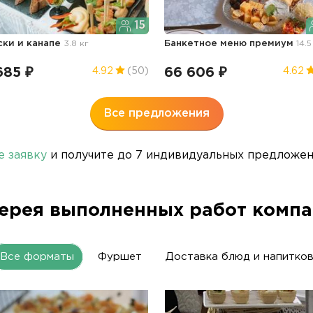
15
ски и канапе
3.8 кг
Банкетное меню премиум
14.5
685 ₽
66 606 ₽
4.92
(50)
4.62
Все предложения
е заявку
и получите до 7 индивидуальных предложени
ерея выполненных работ комп
Все форматы
Фуршет
Доставка блюд и напитко