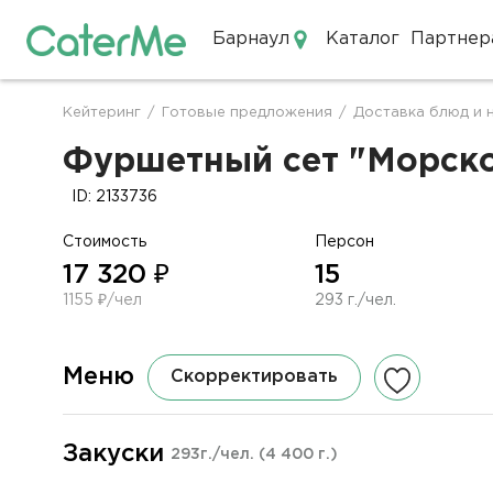
Барнаул
Каталог
Партнер
Кейтеринг в Барнауле
Кейтеринг
/
Готовые предложения
/
Доставка блюд и 
Строка
навигации
Фуршетный сет "Морской
ID: 2133736
Стоимость
Персон
17 320 ₽
15
1155 ₽/чел
293 г./чел.
Меню
Скорректировать
Закуски
293г./чел.
(4 400 г.)