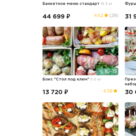
Банкетное меню стандарт
15.3 кг
Фурш
44 699 ₽
31 
4.62
(29)
10-15
Бокс "Стол под ключ"
5.0 кг
През
наб
13 720 ₽
30 
4.58