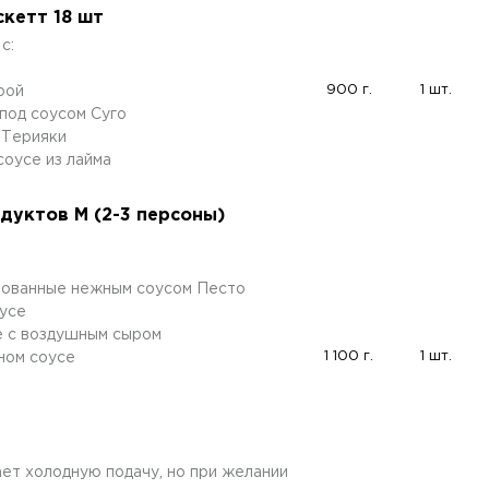
кетт 18 шт
с:
900 г.
1 шт.
рой
под соусом Суго
 Терияки
соусе из лайма
дуктов M (2-3 персоны)
рованные нежным соусом Песто
усе
е с воздушным сыром
1 100 г.
1 шт.
ном соусе
ет холодную подачу, но при желании