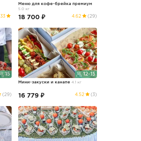
Меню для кофе-брейка премиум
5.0 кг
18 700 ₽
.33
4.62
(29)
15
12-15
Мини-закуски и канапе
4.1 кг
16 779 ₽
(29)
4.52
(3)