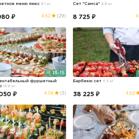
етное меню люкс
8.1 кг
Сет "Самса"
4.8 кг
980 ₽
8 725 ₽
4.62
(29)
4
13-15
ентабельный фуршетный
Барбекю сет
11.3 кг
ор
13.9 кг
050 ₽
38 225 ₽
4.06
(3)
4.62