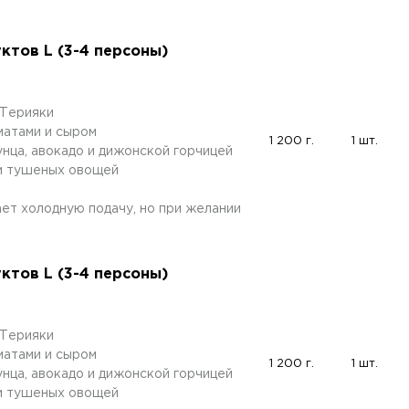
тов L (3-4 персоны)
 Терияки
матами и сыром
1 200 г.
1 шт.
унца, авокадо и дижонской горчицей
 и тушеных овощей
ет холодную подачу, но при желании
тов L (3-4 персоны)
 Терияки
матами и сыром
1 200 г.
1 шт.
унца, авокадо и дижонской горчицей
 и тушеных овощей