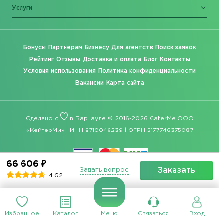
Услуги
Бонусы
Партнерам
Бизнесу
Для агентств
Поиск заявок
Рейтинг
Отзывы
Доставка и оплата
Блог
Контакты
Условия использования
Политика конфиденциальности
Вакансии
Карта сайта
Сделано с
в Барнауле © 2016-2026 CaterMe ООО
«КейтерМи» | ИНН 9710046239 | ОГРН 5177746375087
66 606 ₽
Заказать
Задать вопрос
4.62
Избранное
Каталог
Меню
Связаться
Вход