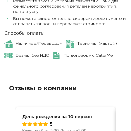
Разместите заказ и компания свяжется с Вами для
финального согласования деталей мероприятия,
меню и услуг.
Вы можете самостоятельно скорректировать меню и
отправить запрос на перерасчет стоимости.
Способы оплаты
Наличные/Переводом
Терминал (картой)
Безнал без НДС
По договору с CaterMe
Отзывы о компании
День рождения на 10 персон
Ден
5
Качество блюд
5.00
Доставка
5.00
Кач