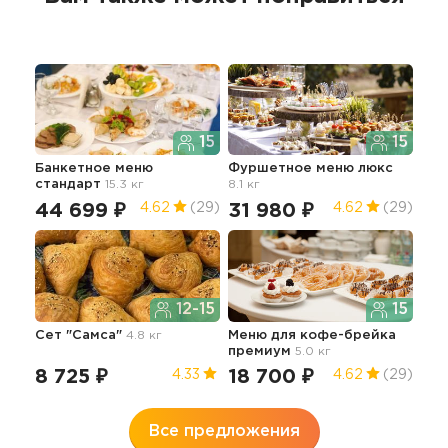
15
15
Банкетное меню
Фуршетное меню люкс
Бок
стандарт
15.3 кг
8.1 кг
5.0 
44 699 ₽
31 980 ₽
13
4.62
(29)
4.62
(29)
12-15
15
Сет "Самса"
4.8 кг
Меню для кофе-брейка
Бар
премиум
5.0 кг
8 725 ₽
18 700 ₽
38
4.33
4.62
(29)
Все предложения