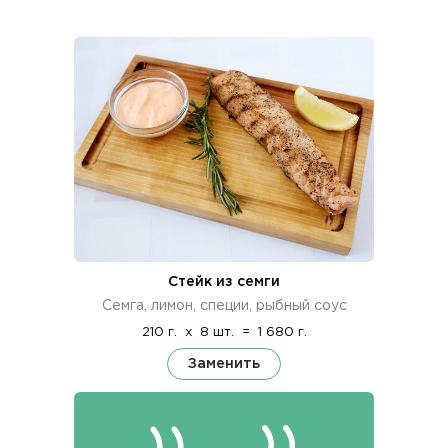
Стейк из семги
Семга, лимон, специи, рыбный соус
210 г.
x
8 шт.
=
1 680 г.
Заменить