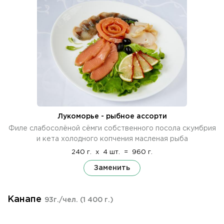
Лукоморье - рыбное ассорти
Филе слабосолёной сёмги собственного посола скумбрия
и кета холодного копчения масленая рыба
240 г.
x
4 шт.
=
960 г.
Заменить
Канапе
93г./чел.
(1 400 г.)