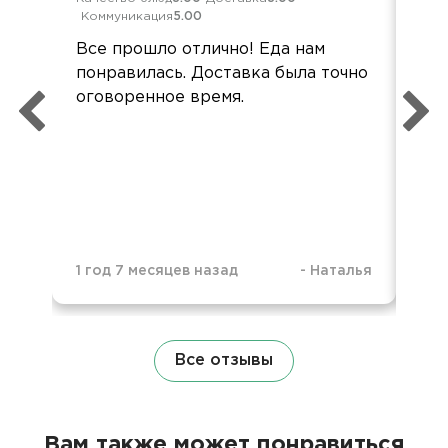
Коммуникация
5.00
Ком
Все прошло отлично! Еда нам
Зак
понравилась. Доставка была точно
фир
оговоренное время.
уро
3 г
1 год 7 месяцев назад
-
Наталья
Все отзывы
Вам также может понравиться