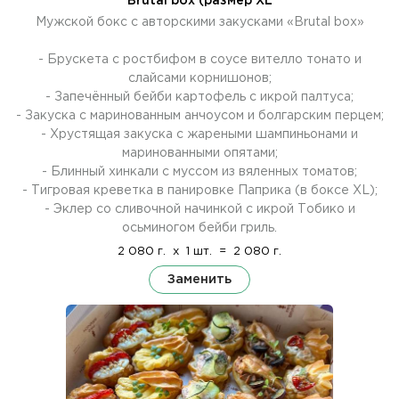
Brutal box (размер ХL
Мужской бокс с авторскими закусками «Brutal box»
- Брускета с ростбифом в соусе вителло тонато и
слайсами корнишонов;
- Запечённый бейби картофель с икрой палтуса;
- Закуска с маринованным анчоусом и болгарским перцем;
- Хрустящая закуска с жареными шампиньонами и
маринованными опятами;
- Блинный хинкали с муссом из вяленных томатов;
- Тигровая креветка в панировке Паприка (в боксе XL);
- Эклер со сливочной начинкой с икрой Тобико и
осьминогом бейби гриль.
2 080 г.
x
1 шт.
=
2 080 г.
Заменить