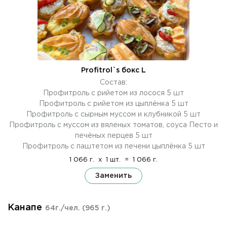
Profitrol`s бокс L
Состав:
Профитроль с рийетом из лосося 5 шт
Профитроль с рийетом из цыплёнка 5 шт
Профитроль с сырным муссом и клубникой 5 шт
Профитроль с муссом из вяленых томатов, соуса Песто и
печёных перцев 5 шт
Профитроль с паштетом из печени цыплёнка 5 шт
1 066 г.
x
1 шт.
=
1 066 г.
Заменить
Канапе
64г./чел.
(965 г.)