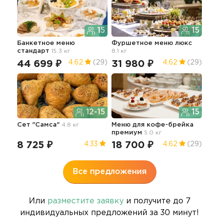
15
15
Банкетное меню
Фуршетное меню люкс
Бок
стандарт
15.3 кг
8.1 кг
5.0 
44 699 ₽
31 980 ₽
13
4.62
(29)
4.62
(29)
12-15
15
Сет "Самса"
4.8 кг
Меню для кофе-брейка
Бар
премиум
5.0 кг
8 725 ₽
18 700 ₽
38
4.33
4.62
(29)
Все предложения
Или
разместите заявку
и получите до 7
индивидуальных предложений за 30 минут!