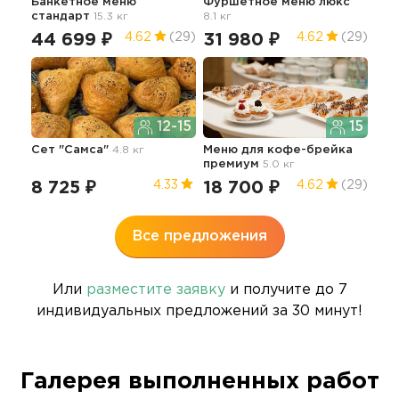
Банкетное меню
Фуршетное меню люкс
Бок
стандарт
15.3 кг
8.1 кг
5.0 
44 699 ₽
31 980 ₽
13
4.62
(29)
4.62
(29)
12-15
15
Сет "Самса"
4.8 кг
Меню для кофе-брейка
Бар
премиум
5.0 кг
8 725 ₽
18 700 ₽
38
4.33
4.62
(29)
Все предложения
Или
разместите заявку
и получите до 7
индивидуальных предложений за 30 минут!
Галерея выполненных работ