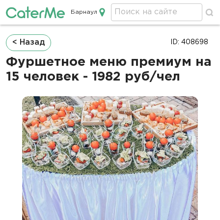
Барнаул
Кейтеринг в Барнауле
Строка
< Назад
ID: 408698
навигации
Фуршетное меню премиум на
15 человек - 1982 руб/чел