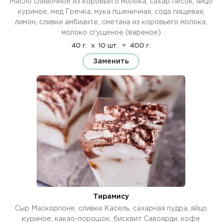
Масло сливочное из коровьего молока, сахар песок, яйцо
куриное, мед Гречка, мука пшеничная, сода пищевая,
лимон, сливки амбианте, сметана из коровьего молока,
молоко сгущеное (вареное)
40 г.
x
10 шт.
=
400 г.
Заменить
Тирамису
Сыр Маскорпоне, сливки Касель, сахарная пудра, яйцо
куриное, какао-порошок, бисквит Савоярди, кофе