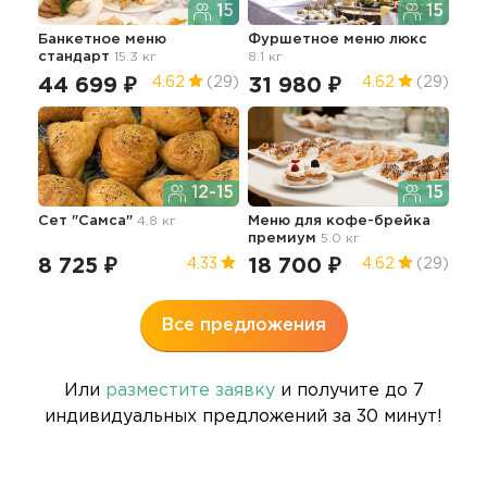
15
15
Банкетное меню
Фуршетное меню люкс
Бок
стандарт
15.3 кг
8.1 кг
5.0 
44 699 ₽
31 980 ₽
13
4.62
(29)
4.62
(29)
12-15
15
Сет "Самса"
4.8 кг
Меню для кофе-брейка
Бар
премиум
5.0 кг
8 725 ₽
18 700 ₽
38
4.33
4.62
(29)
Все предложения
Или
разместите заявку
и получите до 7
индивидуальных предложений за 30 минут!