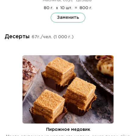
80 г.
x
10 шт.
=
800 г.
Заменить
Десерты
67г./чел.
(1 000 г.)
Пирожное медовик