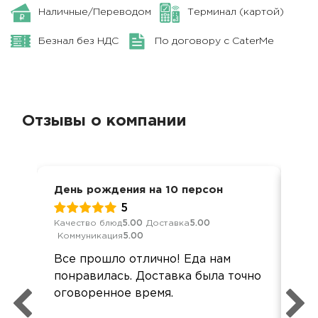
Наличные/Переводом
Терминал (картой)
Безнал без НДС
По договору с CaterMe
Отзывы о компании
День рождения на 10 персон
Ден
5
Качество блюд
5.00
Доставка
5.00
Кач
Коммуникация
5.00
Ком
Все прошло отлично! Еда нам
Зак
понравилась. Доставка была точно
фир
оговоренное время.
уро