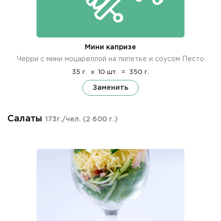
Мини капризе
Черри с мини моцареллой на пипетке и соусом Песто
35 г.
x
10 шт.
=
350 г.
Заменить
Салаты
173г./чел.
(2 600 г.)