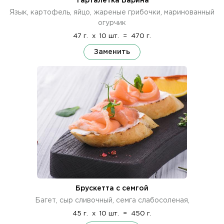
Тарталетка Барина
Язык, картофель, яйцо, жареные грибочки, маринованный
огурчик
47 г.
x
10 шт.
=
470 г.
Заменить
Брускетта с семгой
Багет, сыр сливочный, семга слабосоленая,
45 г.
x
10 шт.
=
450 г.