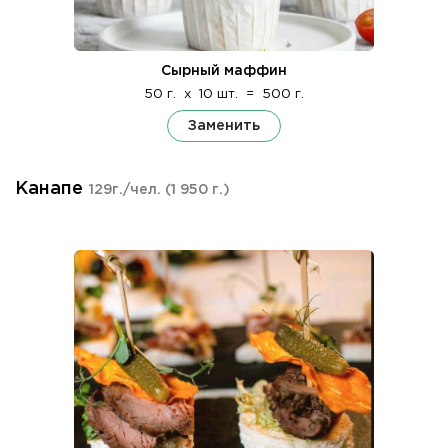
Сырный маффин
50 г.
x
10 шт.
=
500 г.
Заменить
Канапе
129г./чел.
(1 950 г.)