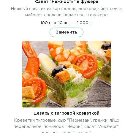
Салат "Нежность" в фужере
Нежный салатик из картофеля, моркови, яйца, семги,
майонеза, зелени, подается . в фужере
100 г.
x
10 шт.
=
1 000 г.
Заменить
Цезарь с тигровой креветкой
Креветки тигровые, сыр "Пармезан", гренки, яйцо
перепелиное, помидоры "Черри", салат "Айсберг",
маслины, соус "Цезарь"