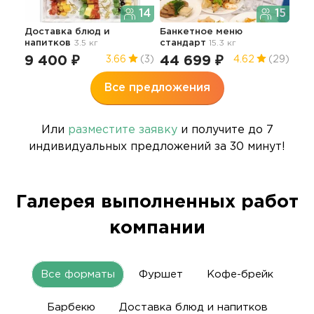
14
15
Доставка блюд и
Банкетное меню
Мен
напитков
3.5 кг
стандарт
15.3 кг
пр
9 400 ₽
44 699 ₽
18
3.66
(3)
4.62
(29)
Все предложения
Или
разместите заявку
и получите до 7
индивидуальных предложений за 30 минут!
Галерея выполненных работ
компании
Все форматы
Фуршет
Кофе-брейк
Барбекю
Доставка блюд и напитков