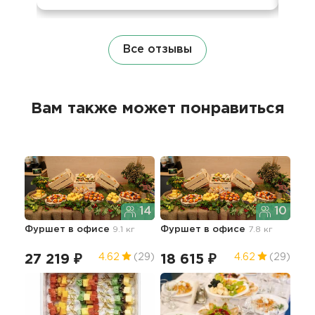
Все отзывы
Вам также может понравиться
14
10
Фуршет в офисе
9.1 кг
Фуршет в офисе
7.8 кг
Фур
8.1 к
27 219 ₽
18 615 ₽
31
4.62
(29)
4.62
(29)