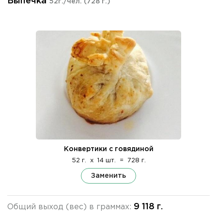
Выпечка
52г./чел.
(728 г.)
Конвертики с говядиной
52 г.
x
14 шт.
=
728 г.
Заменить
9 118 г.
Общий выход (вес) в граммах: