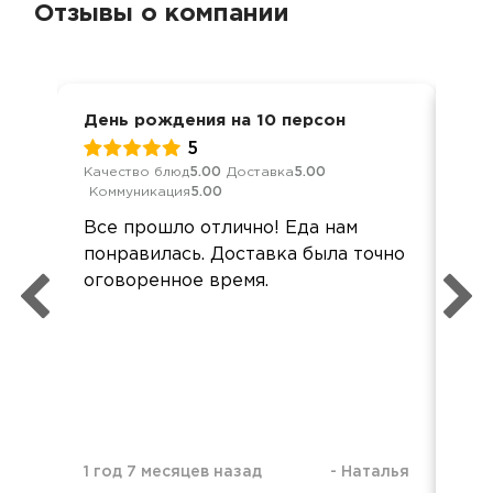
Отзывы о компании
День рождения на 10 персон
Ден
5
Качество блюд
5.00
Доставка
5.00
Кач
Коммуникация
5.00
Ком
Все прошло отлично! Еда нам
Зак
понравилась. Доставка была точно
фир
оговоренное время.
уро
3 г
1 год 7 месяцев назад
-
Наталья