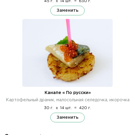
45 г.
x
14 шт.
=
630 г.
Заменить
Канапе « По русски»
Картофельный драник, малосольная селедочка, икорочка
30 г.
x
14 шт.
=
420 г.
Заменить