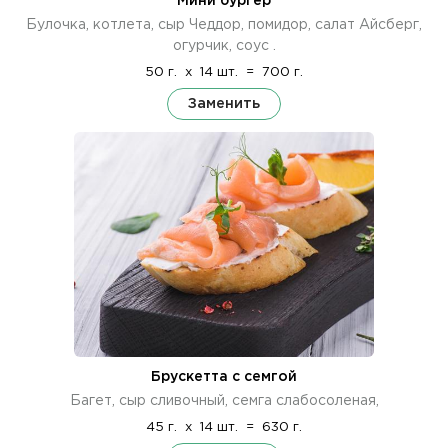
Мини бургер
Булочка, котлета, сыр Чеддор, помидор, салат Айсберг,
огурчик, соус .
50 г.
x
14 шт.
=
700 г.
Заменить
Брускетта с семгой
Багет, сыр сливочный, семга слабосоленая,
45 г.
x
14 шт.
=
630 г.