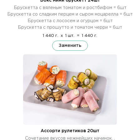
Бокс мини брускетт 24шт
Брускетта с вяленым томатом и ростбифом = 6шт
Брускетта со сладким перцем и сыром моцарелла = 6шт
Брускетта с лососем и огурцом = 6шт
Брускетта с прошутто и томатом черри = 6шт
1 440 г.
x
1 шт.
=
1 440 г.
Заменить
Ассорти рулетиков 20шт
Сочетание вкусов нежнейших начинок. .