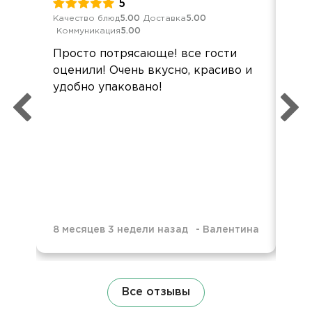
5
Качество блюд
5.00
Доставка
5.00
Кач
Коммуникация
5.00
Ком
Просто потрясающе! все гости
Всё
оценили! Очень вкусно, красиво и
по
удобно упаковано!
све
пон
пре
нев
8 месяцев 3 недели назад
-
Валентина
10 
Все отзывы