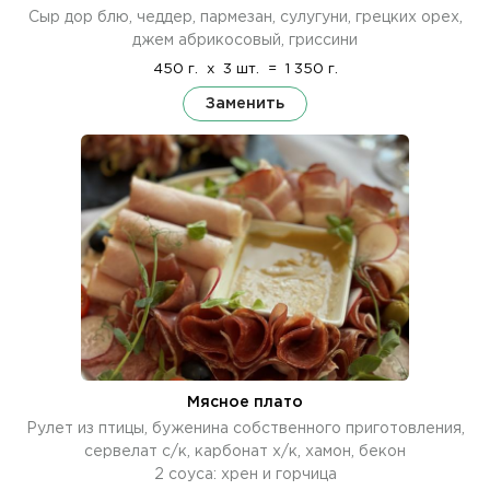
Сыр дор блю, чеддер, пармезан, сулугуни, грецких орех,
джем абрикосовый, гриссини
450 г.
x
3 шт.
=
1 350 г.
Заменить
Мясное плато
Рулет из птицы, буженина собственного приготовления,
сервелат с/к, карбонат х/к, хамон, бекон
2 соуса: хрен и горчица