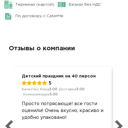
Терминал (картой)
Безнал без НДС
По договору с CaterMe
Отзывы о компании
Детский праздник на 40 персон
Юби
5
Качество блюд
5.00
Доставка
5.00
Кач
Коммуникация
5.00
Ком
Просто потрясающе! все гости
Всё
оценили! Очень вкусно, красиво и
по
удобно упаковано!
све
пон