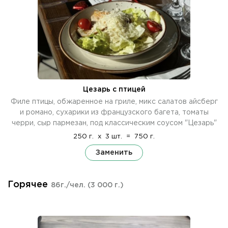
Цезарь с птицей
Филе птицы, обжаренное на гриле, микс салатов айсберг
и романо, сухарики из французского багета, томаты
черри, сыр пармезан, под классическим соусом "Цезарь"
250 г.
x
3 шт.
=
750 г.
Заменить
Горячее
86г./чел.
(3 000 г.)