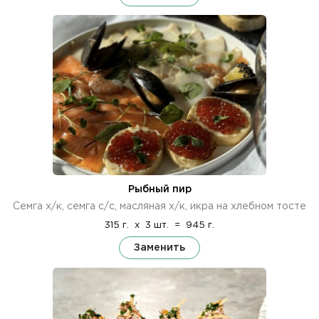
Рыбный пир
Семга х/к, семга с/с, масляная х/к, икра на хлебном тосте
315 г.
x
3 шт.
=
945 г.
Заменить