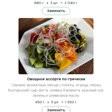
680 г.
x
3 шт.
=
2 040 г.
Заменить
Овощное ассорти по-гречески
Свежие ароматные овощи (томаты, огурцы, перец
болгарский) сыр фета, оливки Каламата, красный лук,
зелень и оливковое масло
450 г.
x
3 шт.
=
1 350 г.
Заменить