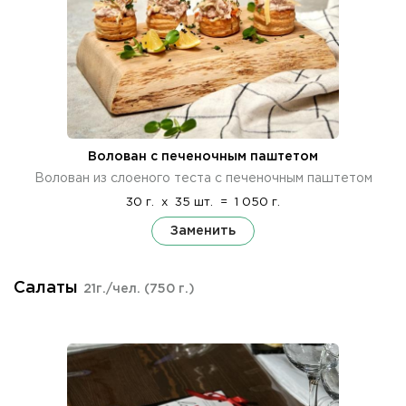
Волован с печеночным паштетом
Волован из слоеного теста с печеночным паштетом
30 г.
x
35 шт.
=
1 050 г.
Заменить
Салаты
21г./чел.
(750 г.)