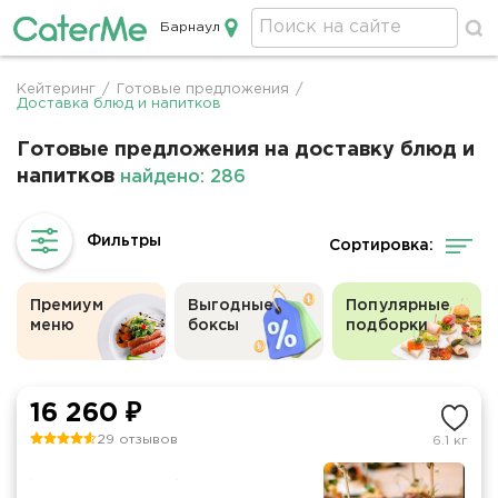
Барнаул
Кейтеринг в Барнауле
Кейтеринг
/
Готовые предложения
/
Строка
Доставка блюд и напитков
навигации
Готовые предложения на доставку блюд и
напитков
найдено: 286
Сортировка:
Премиум
Выгодные
Популярные
меню
боксы
подборки
16 260 ₽
29 отзывов
6.1 кг