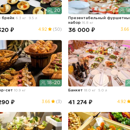
20
1
 брейк
6.3 кг
9.5 л
Презентабельный фуршетны
набор
16.8 кг
320 ₽
36 000 ₽
4.92
(50)
3.66
18-20
ер-сет
10.9 кг
Банкет
18.0 кг
5.0 л
290 ₽
41 274 ₽
3.66
(3)
4.92