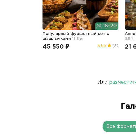
18-20
Популярный фуршетный сет с
Аппе
шашлычками
15.6 кг
6.5 кг
45 550 ₽
21 
3.66
(3)
Или
разместит
Гал
Все формат