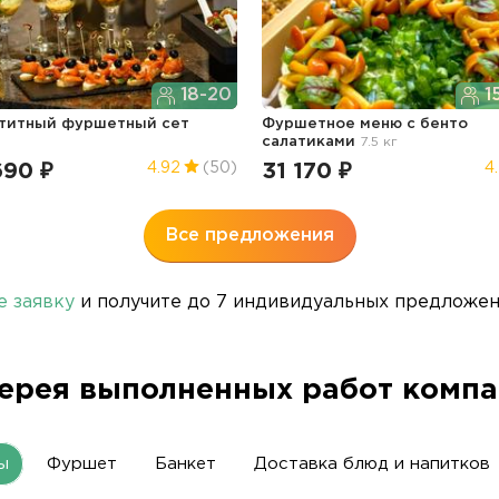
18-20
1
титный фуршетный сет
Фуршетное меню с бенто
салатиками
7.5 кг
690 ₽
31 170 ₽
4.92
(50)
4
Все предложения
е заявку
и получите до 7 индивидуальных предложени
ерея выполненных работ комп
ы
Фуршет
Банкет
Доставка блюд и напитков