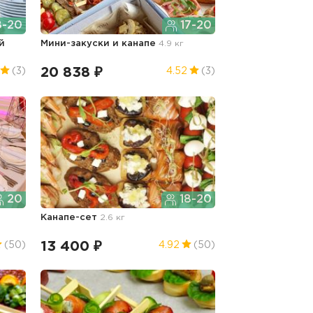
8-20
17-20
й
Мини-закуски и канапе
4.9 кг
20 838 ₽
(3)
4.52
(3)
20
18-20
Канапе-сет
2.6 кг
13 400 ₽
(50)
4.92
(50)