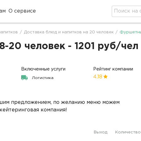
ам
О сервисе
напитков
/
Доставка блюд и напитков на 20 человек
/
Фуршетны
-20 человек - 1201 руб/чел
Включенные услуги
Рейтинг компании
4.18
Логистика
ашим предложением, по желанию меню можем
 кейтеринговая компания!
Выход
Количество