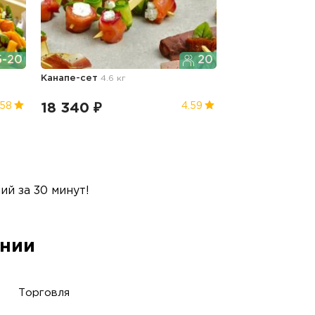
5-20
20
Канапе-сет
4.6 кг
18 340 ₽
.58
4.59
й за 30 минут!
ании
Торговля