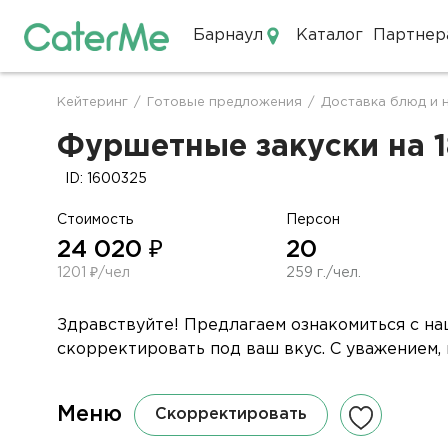
Барнаул
Каталог
Партнер
Кейтеринг в Барнауле
Кейтеринг
/
Готовые предложения
/
Доставка блюд и 
Строка
навигации
Фуршетные закуски на 18
ID: 1600325
Стоимость
Персон
24 020 ₽
20
1201 ₽/чел
259 г./чел.
Здравствуйте! Предлагаем ознакомиться с н
скорректировать под ваш вкус. С уважением,
Меню
Скорректировать