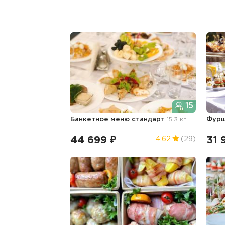
15
Банкетное меню стандарт
15.3 кг
Фурш
44 699 ₽
31 
4.62
(29)