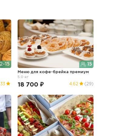
2-15
15
Меню для кофе-брейка премиум
5.0 кг
18 700 ₽
.33
4.62
(29)