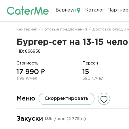
Барнаул
Каталог
Партнер
Кейтеринг в Барнауле
Кейтеринг
/
Готовые предложения
/
Доставка блюд и 
Строка
навигации
Бургер-сет на 13-15 чело
ID: 866958
Стоимость
Персон
17 990 ₽
15
1199 ₽/чел
590 г./чел.
Меню
Скорректировать
Закуски
185г./чел.
(2 775 г.)