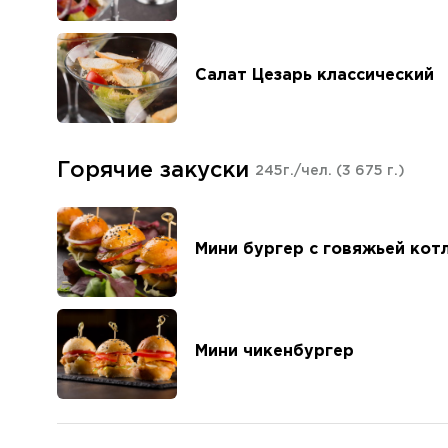
Салат Цезарь классический
Горячие закуски
245г./чел.
(3 675 г.)
Мини бургер с говяжьей кот
Мини чикенбургер