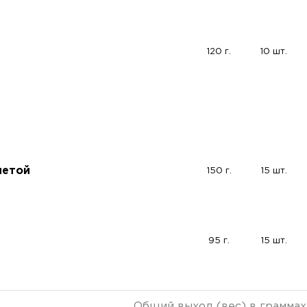
120 г.
10 шт.
летой
150 г.
15 шт.
95 г.
15 шт.
Общий выход (вес) в граммах