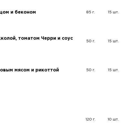
йцом и беконом
85 г.
15 шт.
кколой, томатом Черри и соус
50 г.
15 шт.
бовым мясом и рикоттой
50 г.
15 шт.
120 г.
10 шт.