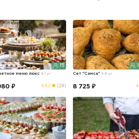
15
1
етное меню люкс
8.1 кг
Сет "Самса"
4.8 кг
980 ₽
8 725 ₽
4.62
(29)
4