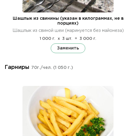
Шашлык из свинины (указан в килограммах, не в
порциях)
Шашлык из свиной шеи (маринуется без майонеза)
1 000 г.
x
3 шт.
=
3 000 г.
Заменить
Гарниры
70г./чел.
(1 050 г.)