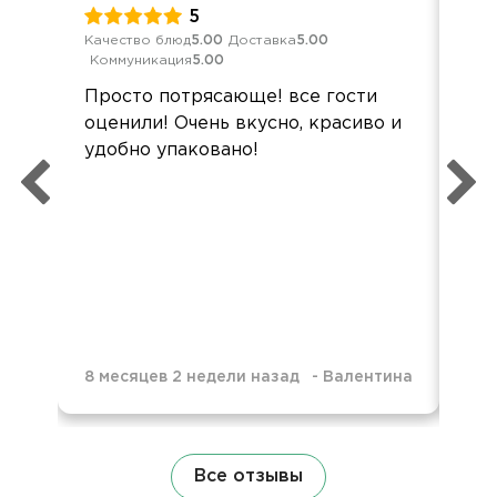
5
Качество блюд
5.00
Доставка
5.00
Кач
Коммуникация
5.00
Ком
Просто потрясающе! все гости
Всё
оценили! Очень вкусно, красиво и
по
удобно упаковано!
све
пон
пре
нев
8 месяцев 2 недели назад
-
Валентина
10 
Все отзывы