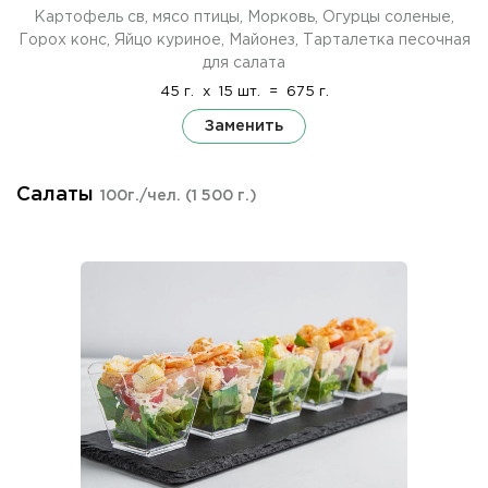
Картофель св, мясо птицы, Морковь, Огурцы соленые,
Горох конс, Яйцо куриное, Майонез, Тарталетка песочная
для салата
45 г.
x
15 шт.
=
675 г.
Заменить
Салаты
100г./чел.
(1 500 г.)