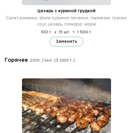
Цезарь с куриной грудкой
Cалат романно, филе куриное печеное, пармезан, гренки,
соус цезарь, помидор черри
100 г.
x
15 шт.
=
1 500 г.
Заменить
Горячее
200г./чел.
(3 000 г.)