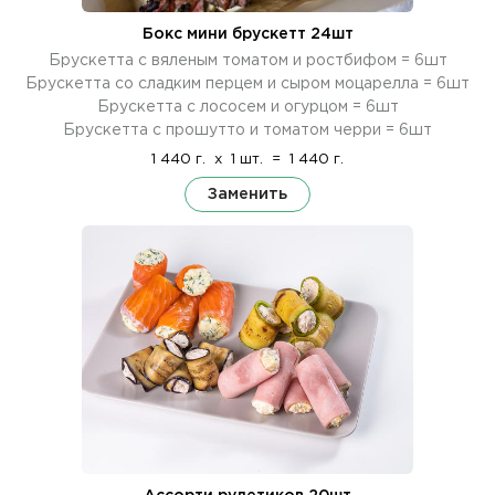
Бокс мини брускетт 24шт
Брускетта с вяленым томатом и ростбифом = 6шт
Брускетта со сладким перцем и сыром моцарелла = 6шт
Брускетта с лососем и огурцом = 6шт
Брускетта с прошутто и томатом черри = 6шт
1 440 г.
x
1 шт.
=
1 440 г.
Заменить