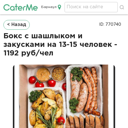
Барнаул
Кейтеринг в Барнауле
Строка
< Назад
ID: 770740
навигации
Бокс с шашлыком и
закусками на 13-15 человек -
1192 руб/чел