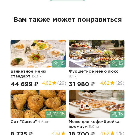
Вам также может понравиться
15
15
Банкетное меню
Фуршетное меню люкс
Бок
стандарт
15.3 кг
8.1 кг
5.0 
44 699 ₽
31 980 ₽
13
4.62
(29)
4.62
(29)
12-15
15
Сет "Самса"
4.8 кг
Меню для кофе-брейка
Бар
премиум
5.0 кг
8 725 ₽
18 700 ₽
38
4.33
4.62
(29)