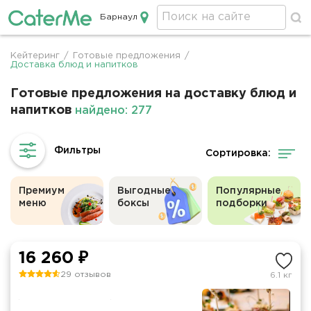
Барнаул
Кейтеринг в Барнауле
Кейтеринг
/
Готовые предложения
/
Строка
Доставка блюд и напитков
навигации
Готовые предложения на доставку блюд и
напитков
найдено: 277
Сортировка:
Премиум
Выгодные
Популярные
меню
боксы
подборки
16 260 ₽
29 отзывов
6.1 кг