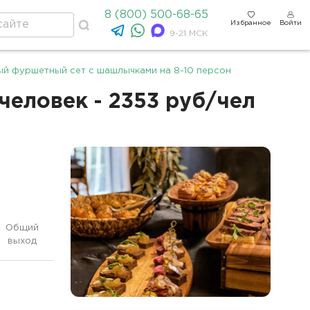
8 (800) 500-68-65
Избранное
Войти
9-21 МСК
й фуршетный сет с шашлычками на 8-10 персон
еловек - 2353 руб/чел
Общий
выход