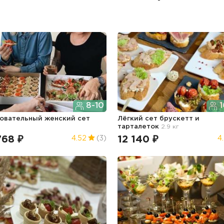
8-10
1
овательный женский сет
Лёгкий сет брускетт и
тарталеток
2.9 кг
768 ₽
12 140 ₽
4.52
(3)
4