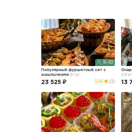
8-10
Популярный фуршетный сет с
Очар
шашлычками
8.1 кг
3.8 кг
23 525 ₽
13 
3.66
(3)