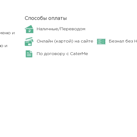
Способы оплаты
Наличные/Переводом
меню и
Онлайн (картой) на сайте
Безнал без 
ю и
По договору с CaterMe