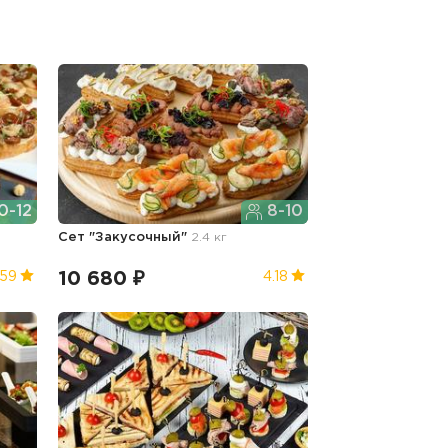
0-12
8-10
Сет "Закусочный"
2.4 кг
10 680 ₽
.59
4.18