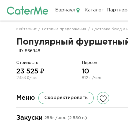
Барнаул
Каталог
Партнер
Кейтеринг в Барнауле
Кейтеринг
/
Готовые предложения
/
Доставка блюд и 
Строка
навигации
Популярный фуршетный с
ID: 866948
Стоимость
Персон
23 525 ₽
10
2353 ₽/чел
812 г./чел.
Меню
Скорректировать
Закуски
256г./чел.
(2 550 г.)