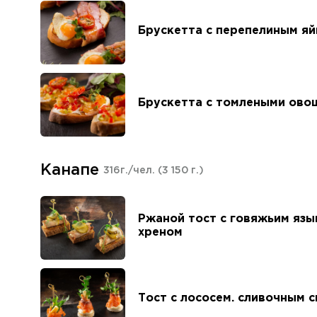
Брускетта с перепелиным я
Брускетта с томлеными ово
Канапе
316г./чел.
(3 150 г.)
Ржаной тост с говяжьим язы
хреном
Тост с лососем. сливочным 