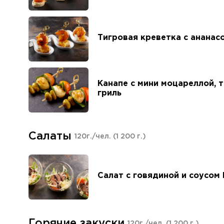
Тигровая креветка с ананас
Канапе с мини моцареллой, 
гриль
Салаты
120г./чел.
(1 200 г.)
Салат с говядиной и соусом
Горячие закуски
120г./чел.
(1 200 г.)