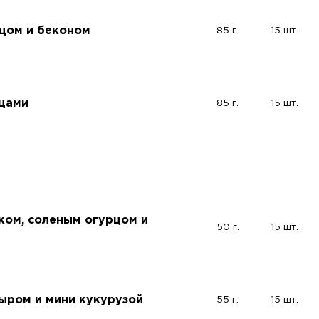
йцом и беконом
85 г.
15 шт.
щами
85 г.
15 шт.
ком, соленым огурцом и
50 г.
15 шт.
сыром и мини кукурузой
55 г.
15 шт.