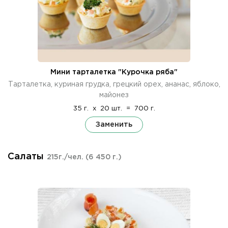
Мини тарталетка "Курочка ряба"
Тарталетка, куриная грудка, грецкий орех, ананас, яблоко,
майонез
35 г.
x
20 шт.
=
700 г.
Заменить
Салаты
215г./чел.
(6 450 г.)