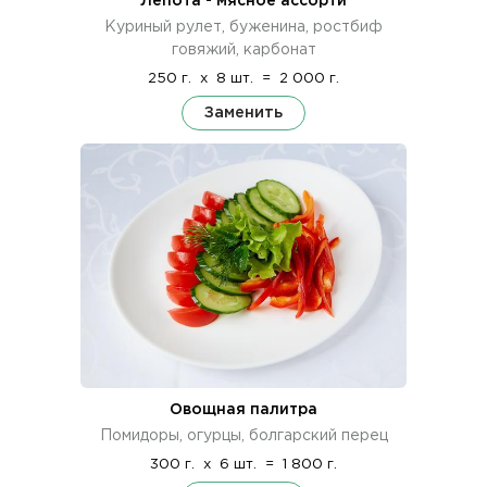
Лепота - мясное ассорти
Куриный рулет, буженина, ростбиф
говяжий, карбонат
250 г.
x
8 шт.
=
2 000 г.
Заменить
Овощная палитра
Помидоры, огурцы, болгарский перец
300 г.
x
6 шт.
=
1 800 г.