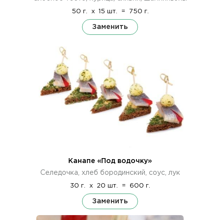
50 г.
x
15 шт.
=
750 г.
Заменить
Канапе «Под водочку»
Селедочка, хлеб бородинский, соус, лук
30 г.
x
20 шт.
=
600 г.
Заменить