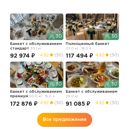
30
30
Банкет с обслуживанием
Полноценный банкет
30 
стандарт
33.1 кг
33.0 кг
18.0 л
об
92 974 ₽
117 494 ₽
17
4.92
(50)
4.92
(50)
30
30
Банкет с обслуживанием
Банкет с обслуживанием
премиум
50.0 кг
15.0 л
29.0 кг
Бан
35.2
172 876 ₽
91 085 ₽
4.92
(50)
4.92
(50)
11
Все предложения