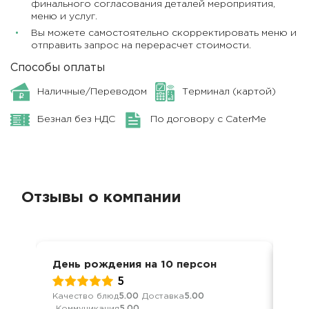
финального согласования деталей мероприятия,
меню и услуг.
Вы можете самостоятельно скорректировать меню и
отправить запрос на перерасчет стоимости.
Способы оплаты
Наличные/Переводом
Терминал (картой)
Безнал без НДС
По договору с CaterMe
Отзывы о компании
День рождения на 10 персон
Фур
5
Качество блюд
5.00
Доставка
5.00
Кач
Коммуникация
5.00
Ком