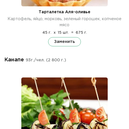
Тарталетка Аля-оливье
Картофель, яйцо, морковь, зеленый горошек, копченое
мясо
45 г.
x
15 шт.
=
675 г.
Заменить
Канапе
93г./чел.
(2 800 г.)