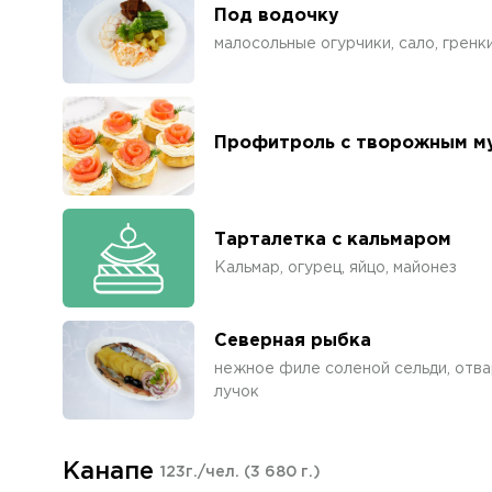
Под водочку
малосольные огурчики, сало, гренк
Профитроль с творожным му
Тарталетка с кальмаром
Кальмар, огурец, яйцо, майонез
Северная рыбка
нежное филе соленой сельди, отв
лучок
Канапе
123г./чел.
(3 680 г.)