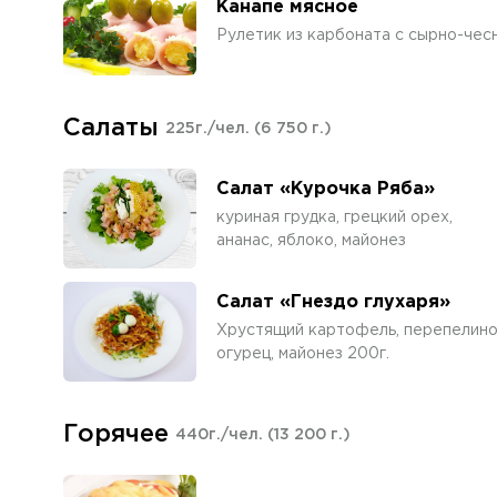
Канапе мясное
Рулетик из карбоната с сырно-чес
Салаты
225г./чел.
(6 750 г.)
Салат «Курочка Ряба»
куриная грудка, грецкий орех,
ананас, яблоко, майонез
Салат «Гнездо глухаря»
Хрустящий картофель, перепелиное
огурец, майонез 200г.
Горячее
440г./чел.
(13 200 г.)