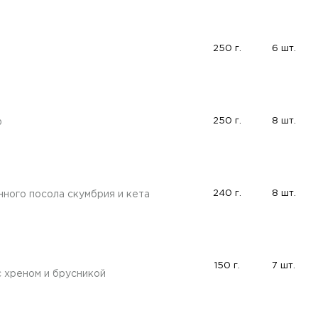
250 г.
6 шт.
250 г.
8 шт.
ф
и
240 г.
8 шт.
ного посола скумбрия и кета
а
150 г.
7 шт.
с хреном и брусникой