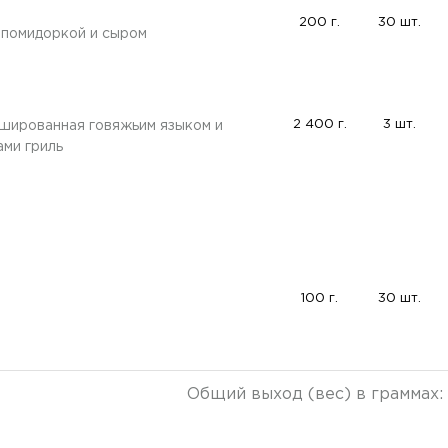
200 г.
30 шт.
с помидоркой и сыром
2 400 г.
3 шт.
шированная говяжьим языком и
ами гриль
100 г.
30 шт.
Общий выход (вес) в граммах: