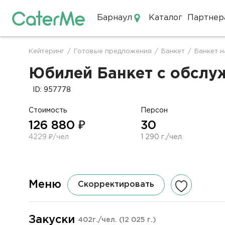
Барнаул
Каталог
Партнер
Кейтеринг в Барнауле
Кейтеринг
/
Готовые предложения
/
Банкет
/
Банкет н
Строка
навигации
Юбилей Банкет с обслуж
ID: 957778
Стоимость
Персон
126 880 ₽
30
4229 ₽/чел
1 290 г./чел.
Меню
Скорректировать
Закуски
402г./чел.
(12 025 г.)