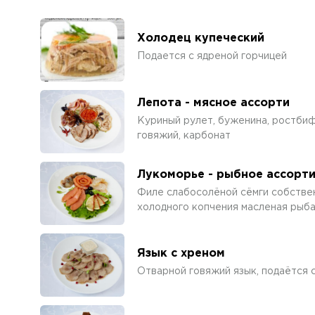
Холодец купеческий
Подается с ядреной горчицей
Лепота - мясное ассорти
Куриный рулет, буженина, ростби
говяжий, карбонат
Лукоморье - рыбное ассорт
Филе слабосолёной сёмги собствен
холодного копчения масленая рыб
Язык с хреном
Отварной говяжий язык, подаётся 