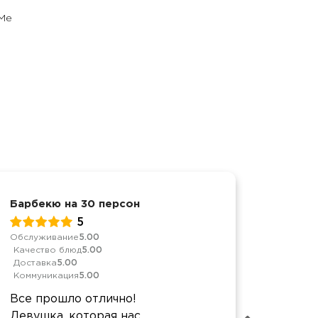
rMe
Барбекю на 30 персон
День р
5
Обслуживание
5.00
Качеств
Качество блюд
5.00
Достав
Доставка
5.00
Коммун
Коммуникация
5.00
Заказа
Все прошло отлично!
фирме,
Девушка, которая нас