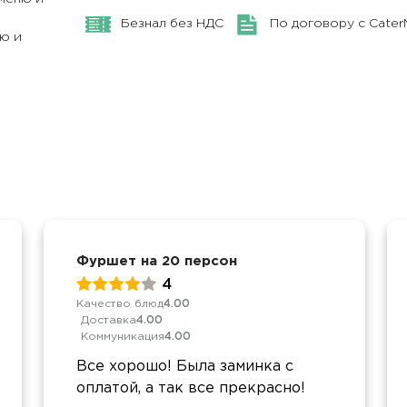
Безнал без НДС
По договору с Cate
ю и
Фуршет на 20 персон
4
Качество блюд
4.00
Доставка
4.00
Коммуникация
4.00
Все хорошо! Была заминка с
оплатой, а так все прекрасно!