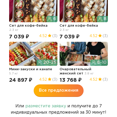
6
8
Сет для кофе-бейка
Сет для кофе-бейка
Мин
2.3 кг
2.3 кг
4.9 
7 039 ₽
7 039 ₽
20
4.52
(3)
4.52
(3)
20-25
8-10
Мини-закуски и канапе
Очаровательный
Сет
5.7 кг
женский сет
3.8 кг
3.6 
24 897 ₽
13 768 ₽
11
4.52
(3)
4.52
(3)
Все предложения
Или
разместите заявку
и получите до 7
индивидуальных предложений за 30 минут!