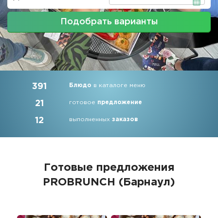
Подобрать варианты
391
Блюдо
в каталоге меню
21
готовое
предложение
12
выполненных
заказов
Готовые предложения
PROBRUNCH (Барнаул)