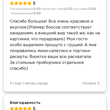
5
Обслуживание
5.00
Качество блюд
5.00
Доставка
5.00
Коммуникация
5.00
Спасибо большое! Все очень красивое и
вкусное))Размер боксов соответствует
ожиданиям, а внешний вид такой же, как на
картинке, что порадовало) Мои гости
особо выделили прошуто с грушей. А мне
понравились мини-салатики и тортики-
десерты. Визитки ваши все расхватали.
За стильные приборчики отдельное
спасибо)
3 года 1 месяц назад
-
Оксана З.
Благодарность
5