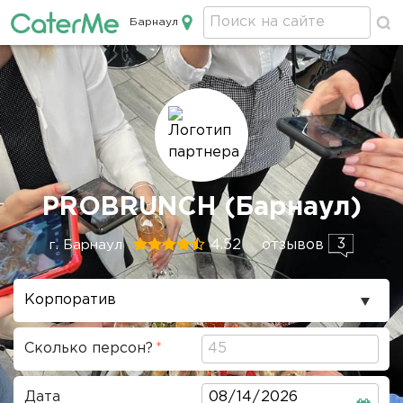
Барнаул
Кейтеринг в Барнауле
Строка
PROBRUNCH (Барнаул)
навигации
3
4.52
отзывов
г. Барнаул
Повод
проведения
Сколько персон?
Дата
Дата