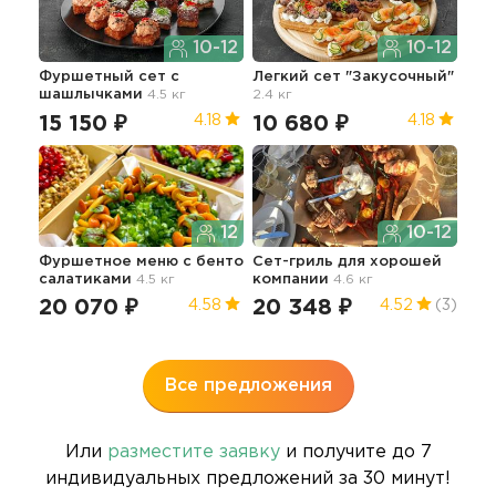
10-12
10-12
Фуршетный сет с
Легкий сет "Закусочный"
Оча
шашлычками
4.5 кг
2.4 кг
жен
15 150 ₽
10 680 ₽
13
4.18
4.18
12
10-12
Фуршетное меню с бенто
Сет-гриль для хорошей
салатиками
4.5 кг
компании
4.6 кг
Фур
20 070 ₽
20 348 ₽
4.58
4.52
(3)
3.7 
18
Все предложения
Или
разместите заявку
и получите до 7
индивидуальных предложений за 30 минут!