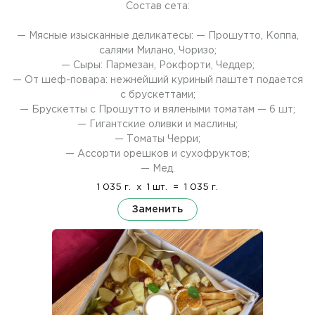
Состав сета:
— Мясные изысканные деликатесы: — Прошутто, Коппа,
салями Милано, Чоризо;
— Cыры: Пармезан, Рокфорти, Чеддер;
— От шеф-повара: нежнейший куриный паштет подается
с брускеттами;
— Брускетты с Прошутто и вялеными томатам — 6 шт;
— Гигантские оливки и маслины;
— Томаты Черри;
— Ассорти орешков и сухофруктов;
— Мед.
1 035 г.
x
1 шт.
=
1 035 г.
Заменить