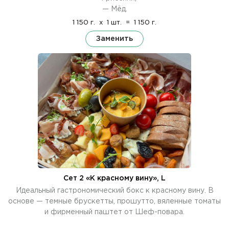
— Мёд.
1 150 г.
x
1 шт.
=
1 150 г.
Заменить
Сет 2 «К красному вину», L
Идеальный гастрономический бокс к красному вину. В
основе — темные брускетты, прошутто, вяленные томаты
и фирменный паштет от Шеф-повара.