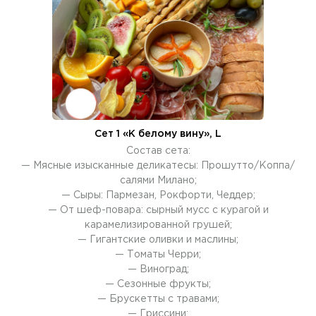
Сет 1 «К белому вину», L
Состав сета:
— Мясные изысканные деликатесы: Прошутто/Коппа/
салями Милано;
— Cыры: Пармезан, Рокфорти, Чеддер;
— От шеф-повара: сырный мусс с курагой и
карамелизированной грушей;
— Гигантские оливки и маслины;
— Томаты Черри;
— Виноград;
— Сезонные фрукты;
— Брускетты с травами;
— Гриссини;