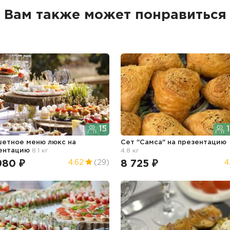
Вам также может понравиться
15
1
етное меню люкс
на
Сет "Самса"
на презентацию
ентацию
8.1 кг
4.8 кг
980 ₽
8 725 ₽
4.62
(29)
4