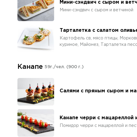
Мини-сэндвич с сыром и вет
Мини-сэндвич с сыром и ветчиной
Тарталетка с салатом оливь
Картофель св, мясо птицы, Морковь
куриное, Майонез, Тарталетка песо
Канапе
59г./чел.
(900 г.)
Салями с пряным сыром и м
Канапе черри с мацареллой 
Помидор черри с мацареллой и пес