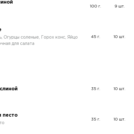
чиной
100 г.
9 шт.
е
45 г.
10 шт.
, Огурцы соленые, Горох конс, Яйцо
чная для салата
аслиной
35 г.
10 шт.
и песто
35 г.
10 шт.
то