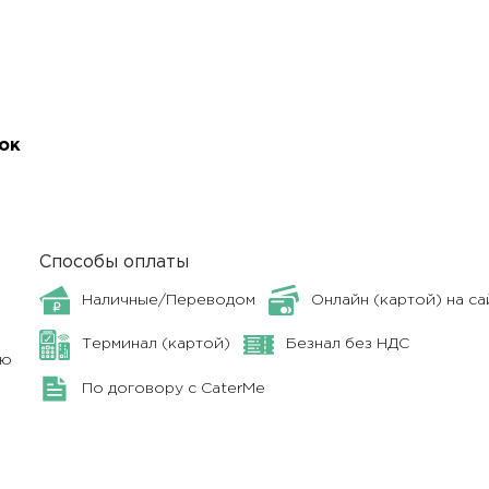
ок
Способы оплаты
Наличные/Переводом
Онлайн (картой) на са
Терминал (картой)
Безнал без НДС
ню
По договору с CaterMe