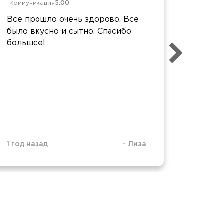
Коммуникация
5.00
Коммун
Все прошло очень здорово. Все
Все хо
было вкусно и сытно. Спасибо
были н
большое!
8, а 6 
1 год 2
1 год назад
-
Лиза