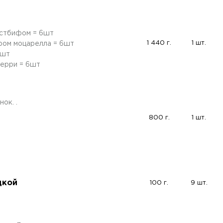
остбифом = 6шт
1 440 г.
1 шт.
ром моцарелла = 6шт
6шт
черри = 6шт
ок. .
800 г.
1 шт.
дкой
100 г.
9 шт.