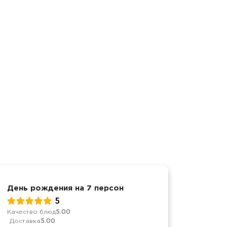
День рождения на 7 персон
День р
5
Качество блюд
5.00
Качеств
Доставка
5.00
Достав