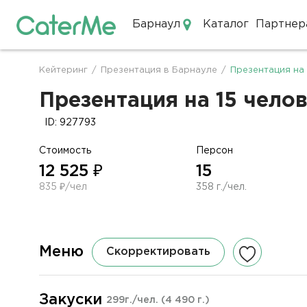
Барнаул
Каталог
Партнер
Кейтеринг в Барнауле
Кейтеринг
/
Презентация в Барнауле
/
Презентация на 
Строка
навигации
Презентация на 15 челов
ID: 927793
Стоимость
Персон
12 525 ₽
15
835 ₽/чел
358 г./чел.
Меню
Скорректировать
Закуски
299г./чел.
(4 490 г.)