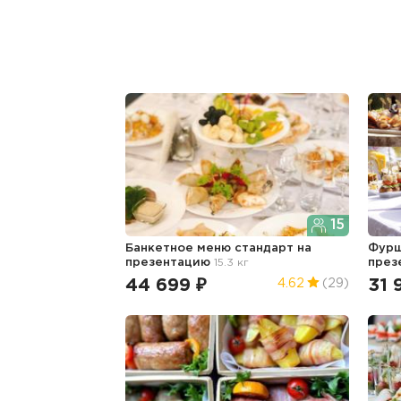
15
Банкетное меню стандарт
на
Фурш
презентацию
15.3 кг
през
44 699 ₽
31 
4.62
(29)