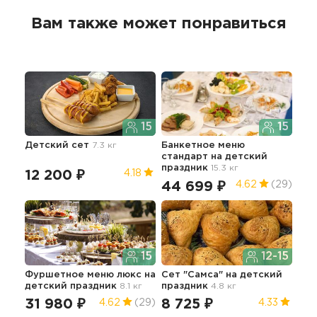
Вам также может понравиться
15
15
Детский сет
7.3 кг
Банкетное меню
Мен
стандарт
на детский
пр
праздник
15.3 кг
пра
12 200 ₽
4.18
44 699 ₽
18
4.62
(29)
15
12-15
Фуршетное меню люкс
на
Сет "Самса"
на детский
Фур
детский праздник
8.1 кг
праздник
4.8 кг
дет
10.9
31 980 ₽
8 725 ₽
4.62
(29)
4.33
26