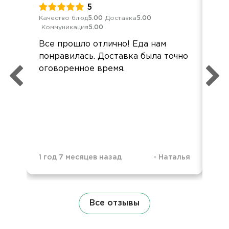
5
Качество блюд
5.00
Доставка
5.00
Кач
Коммуникация
5.00
Ком
Все прошло отлично! Еда нам
Зак
понравилась. Доставка была точно
фир
оговоренное время.
уро
3 г
1 год 7 месяцев назад
-
Наталья
Все отзывы