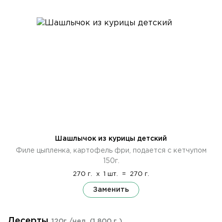
Шашлычок из курицы детский
Филе цыпленка, картофель фри, подается с кетчупом
150г.
270 г.
x
1 шт.
=
270 г.
Заменить
Десерты
120г./чел.
(1 800 г.)