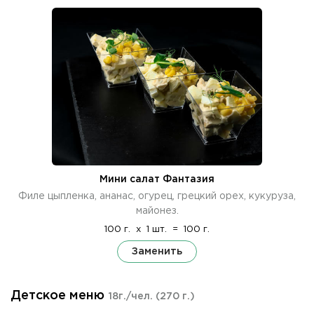
Мини салат Фантазия
Филе цыпленка, ананас, огурец, грецкий орех, кукуруза,
майонез.
100 г.
x
1 шт.
=
100 г.
Заменить
Детское меню
18г./чел.
(270 г.)