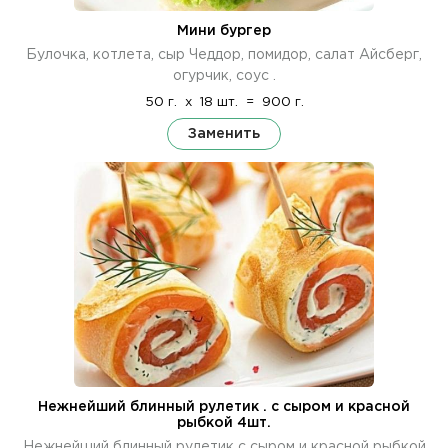
Мини бургер
Булочка, котлета, сыр Чеддор, помидор, салат Айсберг,
огурчик, соус .
50 г.
x
18 шт.
=
900 г.
Заменить
Нежнейший блинный рулетик . с сыром и красной
рыбкой 4шт.
Нежнейший блинный рулетик с сыром и красной рыбкой