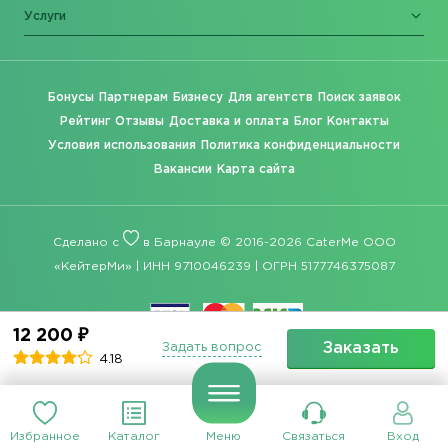
Услуги
Бонусы
Партнерам
Бизнесу
Для агентств
Поиск заявок
Рейтинг
Отзывы
Доставка и оплата
Блог
Контакты
Условия использования
Политика конфиденциальности
Вакансии
Карта сайта
Сделано с
в Барнауле © 2016-2026 CaterMe ООО
«КейтерМи» | ИНН 9710046239 | ОГРН 5177746375087
12 200 ₽
Заказать
Задать вопрос
4.18
Избранное
Каталог
Меню
Связаться
Вход