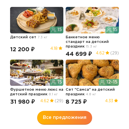
15
15
Детский сет
7.3 кг
Банкетное меню
Мен
стандарт
на детский
пр
праздник
15.3 кг
пра
12 200 ₽
4.18
44 699 ₽
18
4.62
(29)
15
12-15
Фуршетное меню люкс
на
Сет "Самса"
на детский
Пре
детский праздник
8.1 кг
праздник
4.8 кг
фу
дет
31 980 ₽
8 725 ₽
4.62
(29)
4.33
30
Все предложения