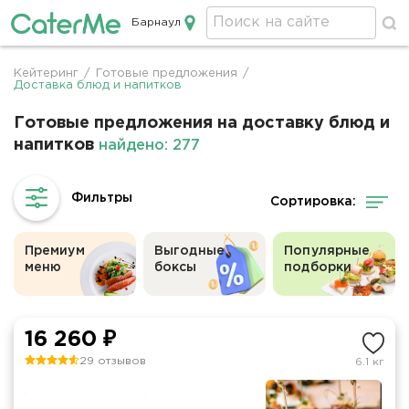
Барнаул
Кейтеринг в Барнауле
Кейтеринг
/
Готовые предложения
/
Строка
Доставка блюд и напитков
навигации
Готовые предложения на доставку блюд и
напитков
найдено: 277
Сортировка:
Премиум
Выгодные
Популярные
меню
боксы
подборки
16 260 ₽
29 отзывов
6.1 кг