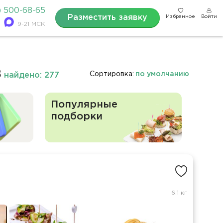
) 500-68-65
Разместить заявку
Избранное
Войти
9-21 МСК
в
Сортировка:
по умолчанию
найдено: 277
Популярные
подборки
6.1 кг