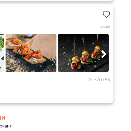
9.5 кг
ID: 770756
ми
риант.