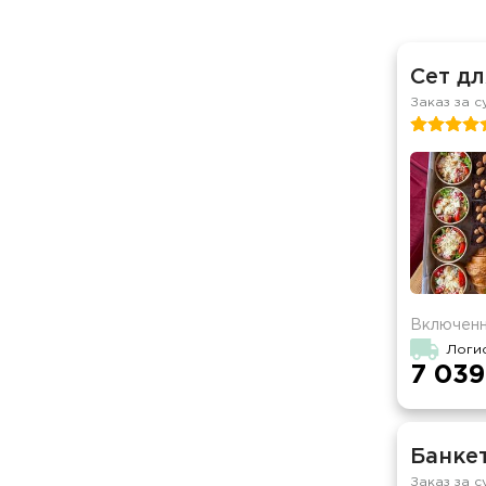
Сет дл
Заказ за с
Включенн
Логи
7 039
Банкет
Заказ за с