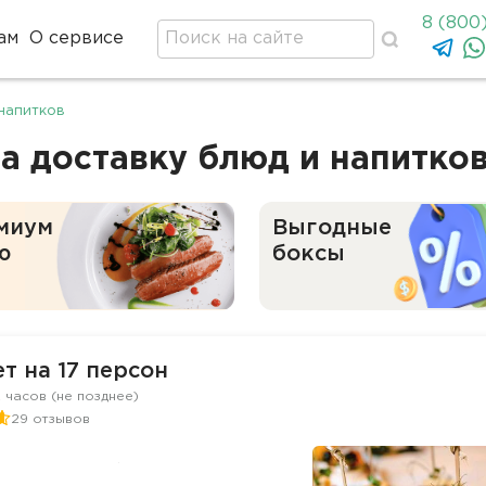
8 (800
ам
О сервисе
напитков
а доставку блюд и напитко
миум
Выгодные
ю
боксы
т на 17 персон
2 часов (не позднее)
29 отзывов