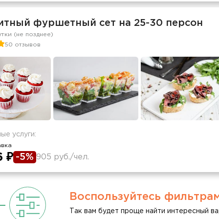
итный фуршетный сет на 25-30 персон
утки (не позднее)
50 отзывов
ые услуги:
авка
6 ₽
-5%
905 руб./чел.
Воспользуйтесь фильтра
Так вам будет проще найти интересный ва