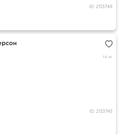
ID: 2133749
ерсон
1.6 кг
ID: 2133743