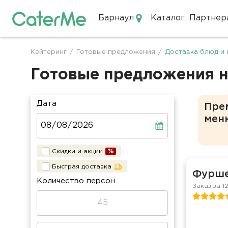
Барнаул
Каталог
Партнер
Кейтеринг в Барнауле
Кейтеринг
/
Готовые предложения
/
Доставка блюд и 
Строка
навигации
Готовые предложения н
Дата
Пре
мен
Скидки и акции
Быстрая доставка
Фурше
Количество персон
Заказ за 1