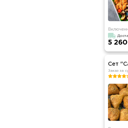
Включенн
Доста
5 260
Сет "С
Заказ за с