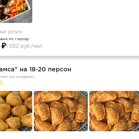
ые услуги:
вка по городу
 ₽
1 052 руб./чел.
амса" на 18-20 персон
утки (не позднее)