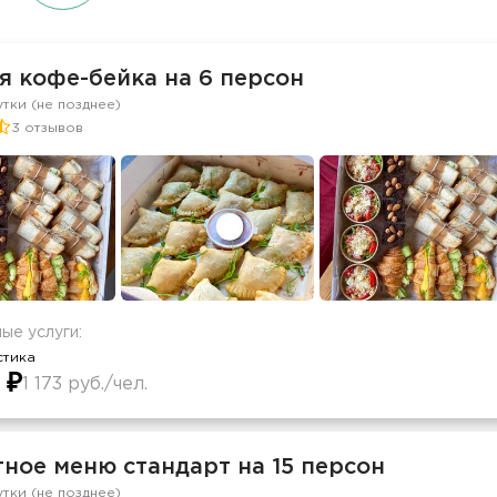
я кофе-бейка на 6 персон
утки (не позднее)
3 отзывов
ые услуги:
стика
 ₽
1 173 руб./чел.
ное меню стандарт на 15 персон
утки (не позднее)