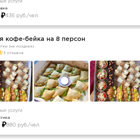
ые услуги:
авка
 ₽
436 руб./чел.
я кофе-бейка на 8 персон
утки (не позднее)
3 отзывов
ые услуги:
стика
 ₽
880 руб./чел.