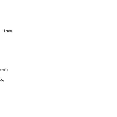
1 чел.
той)
rMe