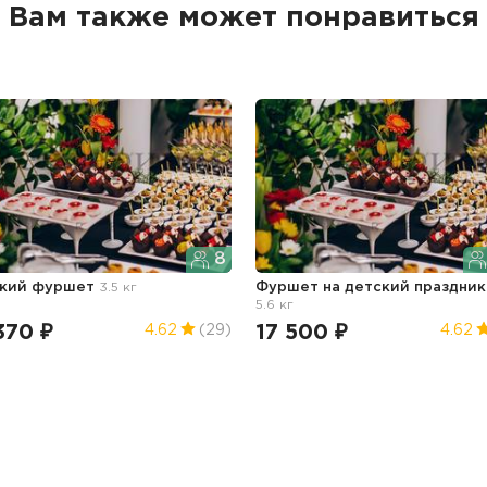
Вам также может понравиться
8
кий фуршет
3.5 кг
Фуршет
на детский праздник
5.6 кг
370 ₽
17 500 ₽
4.62
(29)
4.62