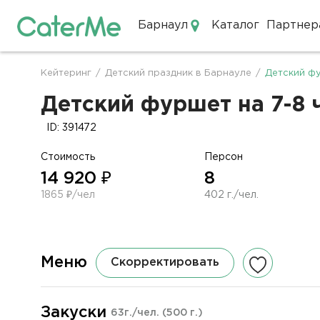
Барнаул
Каталог
Партнер
Кейтеринг в Барнауле
Кейтеринг
/
Детский праздник в Барнауле
/
Детский фу
Строка
навигации
Детский фуршет на 7-8 ч
ID: 391472
Стоимость
Персон
14 920 ₽
8
1865 ₽/чел
402 г./чел.
Меню
Скорректировать
Закуски
63г./чел.
(500 г.)