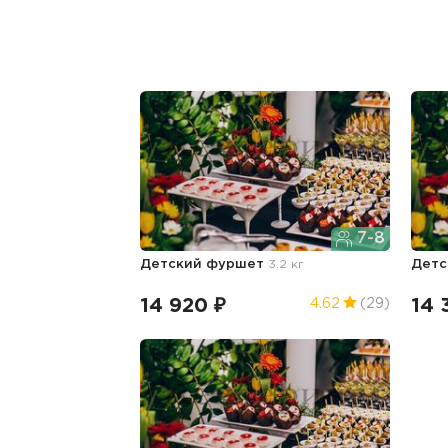
7-8
Детский фуршет
3.2 кг
Детс
14 920 ₽
14 
4.62
(29)