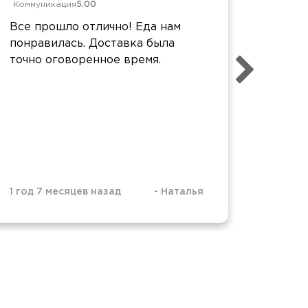
Коммуникация
5.00
Достав
Коммун
Все прошло отлично! Еда нам
Все п
понравилась. Доставка была
Девушк
точно оговоренное время.
обслуж
быстро
Еда оч
гриль.
Спасиб
2 года 
1 год 7 месяцев назад
-
Наталья
-
Во