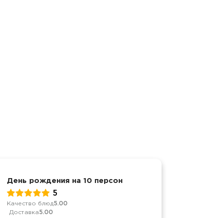
День рождения на 10 персон
Барбек
5
Качество блюд
5.00
Обслуж
Доставка
5.00
Качест