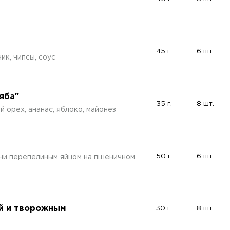
45 г.
6 шт.
ик, чипсы, соус
яба"
35 г.
8 шт.
й орех, ананас, яблоко, майонез
50 г.
6 шт.
ни перепелиным яйцом на пшеничном
ой и творожным
30 г.
8 шт.