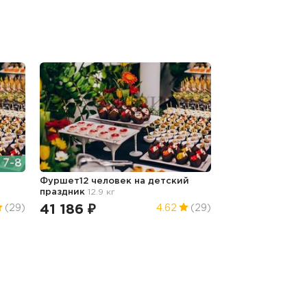
7-8
Фуршет12 человек
на детский
праздник
12.9 кг
41 186 ₽
(29)
4.62
(29)