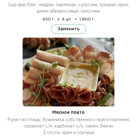
Сыр дор блю, чеддер, пармезан, сулугуни, грецких орех,
джем абрикосовый, гриссини
450 г.
x
4 шт.
=
1 800 г.
Заменить
Мясное плато
Рулет из птицы, буженина собственного приготовления,
сервелат с/к, карбонат х/к, хамон, бекон
2 соуса: хрен и горчица