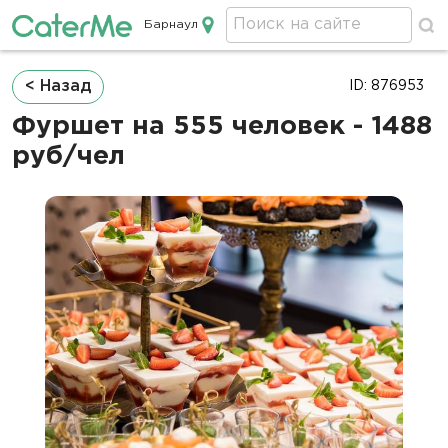
Барнаул
Кейтеринг в Барнауле
Строка
< Назад
ID: 876953
навигации
Фуршет на 555 человек - 1488
руб/чел