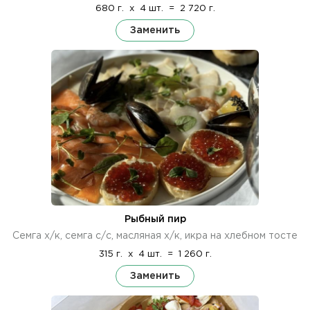
680 г.
x
4 шт.
=
2 720 г.
Заменить
Рыбный пир
Семга х/к, семга с/с, масляная х/к, икра на хлебном тосте
315 г.
x
4 шт.
=
1 260 г.
Заменить