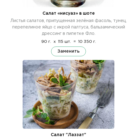
Салат «нисуаз» в шоте
Листья салатов, припущенная зелёная фасоль, тунец,
перепелиное яйцо с икрой палтуса, бальзамический
дрессинг в пипетке Фло.
90 г.
x
115 шт.
=
10 350 г.
Заменить
Салат "Лаззат"