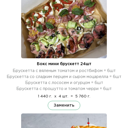
Бокс мини брускетт 24шт
Брускетта с вяленым томатом и ростбифом = 6шт
Брускетта со сладким перцем и сыром моцарелла = 6шт
Брускетта с лососем и огурцом = 6шт
Брускетта с прошутто и томатом черри = 6шт
1 440 г.
x
4 шт.
=
5 760 г.
Заменить