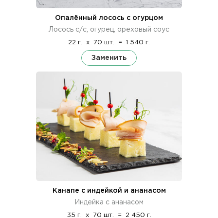
Опалённый лосось с огурцом
Лосось с/с, огурец, ореховый соус
22 г.
x
70 шт.
=
1 540 г.
Заменить
Канапе с индейкой и ананасом
Индейка с ананасом
35 г.
x
70 шт.
=
2 450 г.