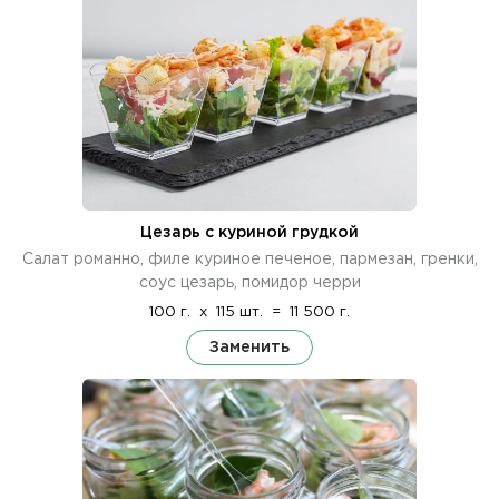
Цезарь с куриной грудкой
Cалат романно, филе куриное печеное, пармезан, гренки,
соус цезарь, помидор черри
100 г.
x
115 шт.
=
11 500 г.
Заменить