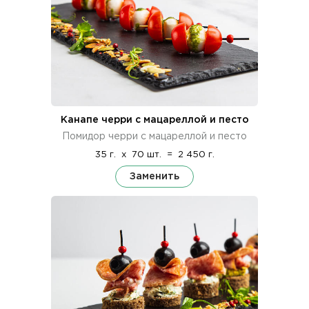
Канапе черри с мацареллой и песто
Помидор черри с мацареллой и песто
35 г.
x
70 шт.
=
2 450 г.
Заменить