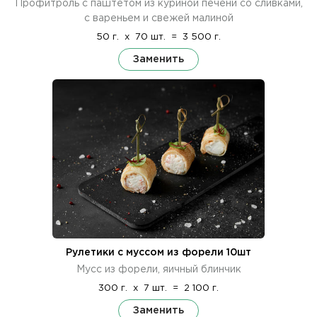
Профитроль с паштетом из куриной печени со сливками,
с вареньем и свежей малиной
50 г.
x
70 шт.
=
3 500 г.
Заменить
Рулетики с муссом из форели 10шт
Мусс из форели, яичный блинчик
300 г.
x
7 шт.
=
2 100 г.
Заменить