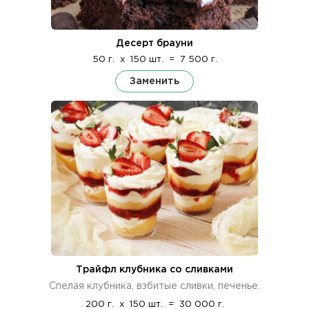
Десерт брауни
50 г.
x
150 шт.
=
7 500 г.
Заменить
Трайфл клубника со сливками
Спелая клубника, взбитые сливки, печенье.
200 г.
x
150 шт.
=
30 000 г.