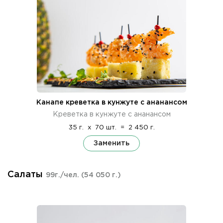
Канапе креветка в кунжуте с ананансом
Креветка в кунжуте с ананансом
35 г.
x
70 шт.
=
2 450 г.
Заменить
Салаты
99г./чел.
(54 050 г.)