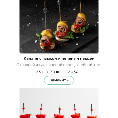
Канапе с языком и печеным перцем
Отварной язык, печеный перец, хлебный тост
35 г.
x
70 шт.
=
2 450 г.
Заменить