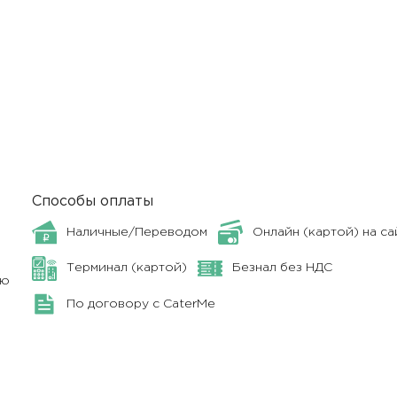
Способы оплаты
Наличные/Переводом
Онлайн (картой) на са
Терминал (картой)
Безнал без НДС
ню
По договору с CaterMe