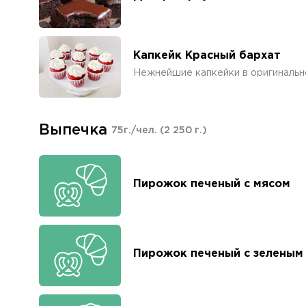
Капкейк Красный бархат
Нежнейшие капкейки в оригиналь
Выпечка
75г./чел.
(2 250 г.)
Пирожок печеный с мясом
Пирожок печеный с зеленым