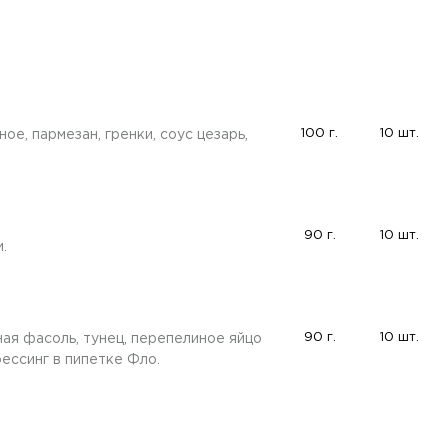
100 г.
10 шт.
ое, пармезан, гренки, соус цезарь,
90 г.
10 шт.
.
90 г.
10 шт.
ная фасоль, тунец, перепелиное яйцо
рессинг в пипетке Фло.