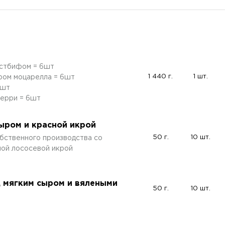
остбифом = 6шт
1 440 г.
1 шт.
ром моцарелла = 6шт
6шт
черри = 6шт
ыром и красной икрой
50 г.
10 шт.
бственного производства со
ной лососевой икрой
, мягким сыром и вялеными
50 г.
10 шт.