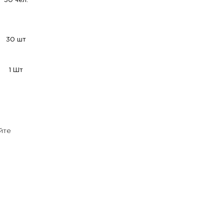
30 чел.
30 шт
1 Шт
йте