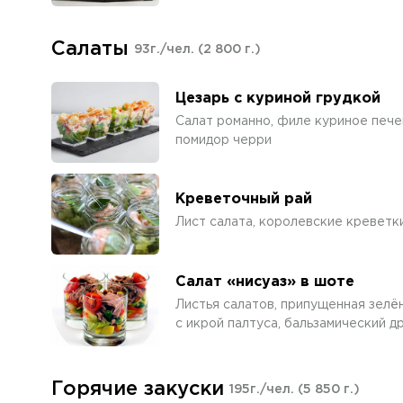
Салаты
93г./чел.
(2 800 г.)
Цезарь с куриной грудкой
Cалат романно, филе куриное печен
помидор черри
Креветочный рай
Лист салата, королевские креветки
Салат «нисуаз» в шоте
Листья салатов, припущенная зелё
с икрой палтуса, бальзамический д
Горячие закуски
195г./чел.
(5 850 г.)