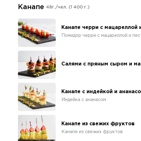
Канапе
48г./чел.
(1 400 г.)
Канапе черри с мацареллой 
Помидор черри с мацареллой и пес
Салями с пряным сыром и м
Канапе с индейкой и ананас
Индейка с ананасом
Канапе из свежих фруктов
Канапе из свежих фруктов