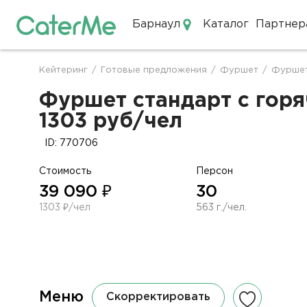
Барнаул
Каталог
Партнер
Кейтеринг в Барнауле
Кейтеринг
/
Готовые предложения
/
Фуршет
/
Фуршет
Строка
навигации
Фуршет стандарт с горя
1303 руб/чел
ID: 770706
Стоимость
Персон
39 090 ₽
30
1303 ₽/чел
563 г./чел.
Меню
Скорректировать