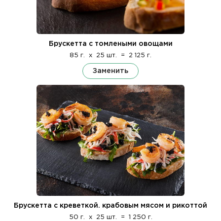
Брускетта с томлеными овощами
85 г.
x
25 шт.
=
2 125 г.
Заменить
Брускетта с креветкой. крабовым мясом и рикоттой
50 г.
x
25 шт.
=
1 250 г.