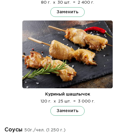
80 г.
x
30 шт.
=
2 400 г.
Заменить
Куриный шашлычок
120 г.
x
25 шт.
=
3 000 г.
Заменить
Соусы
50г./чел.
(1 250 г.)