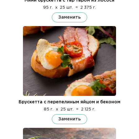
Мини брускетта с тар таром из лосося
95 г.
x
25 шт.
=
2 375 г.
Заменить
Брускетта с перепелиным яйцом и беконом
85 г.
x
25 шт.
=
2 125 г.
Заменить