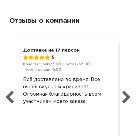
Отзывы о компании
Доставка на 17 персон
Мер
5
Качество блюд
5.00
Доставка
5.00
Кач
Коммуникация
5.00
Ком
Всё доставлено во время. Всё
Ес
очень вкусно и красиво!!!
бы 
Огромная благодарность всем
уро
участникам моего заказа
дов
ве