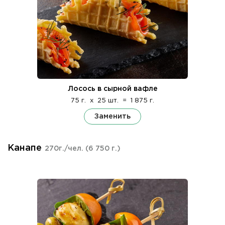
Лосось в сырной вафле
75 г.
x
25 шт.
=
1 875 г.
Заменить
Канапе
270г./чел.
(6 750 г.)