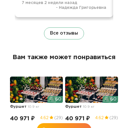
7 месяцев 2 недели назад
-
Надежда Григорьевна
2 г
Все отзывы
Вам также может понравиться
60
60
Фуршет
10.9 кг
Фуршет
10.9 кг
40 971 ₽
40 971 ₽
4.62
(29)
4.62
(29)