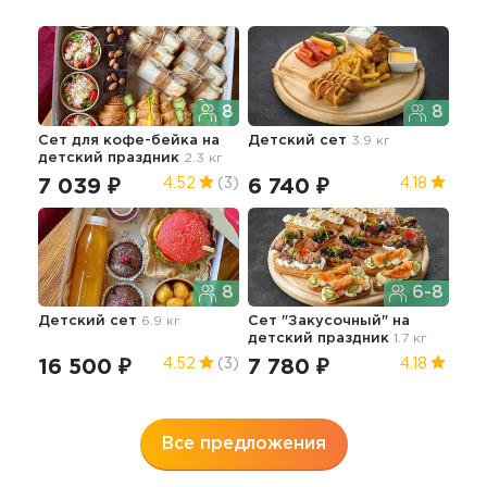
8
8
Сет для кофе-бейка
на
Детский сет
3.9 кг
Сал
детский праздник
2.3 кг
пра
7 039 ₽
6 740 ₽
8 
4.52
(3)
4.18
8
6-8
Детский сет
6.9 кг
Сет "Закусочный"
на
детский праздник
1.7 кг
Сет
ко
16 500 ₽
7 780 ₽
4.52
(3)
4.18
пра
16
Все предложения