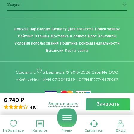
Услуги
Бонусы
Партнерам
Бизнесу
Для агентств
Поиск заявок
Рейтинг
Отзывы
Доставка и оплата
Блог
Контакты
Условия использования
Политика конфиденциальности
Вакансии
Карта сайта
Сделано с
в Барнауле © 2016-2026 CaterMe ООО
«КейтерМи» | ИНН 9710046239 | ОГРН 5177746375087
6 740 ₽
Заказать
Задать вопрос
4.18
Избранное
Каталог
Меню
Связаться
Вход