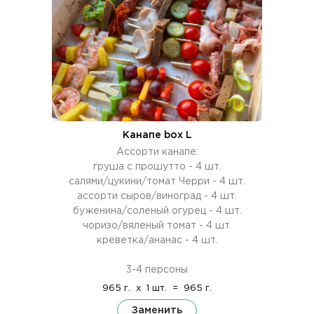
Канапе box L
Ассорти канапе:
груша с прошутто - 4 шт.
салями/цукини/томат Черри - 4 шт.
ассорти сыров/виноград - 4 шт.
буженина/соленый огурец - 4 шт.
чоризо/вяленый томат - 4 шт.
креветка/ананас - 4 шт.
3-4 персоны
965 г.
x
1 шт.
=
965 г.
Заменить