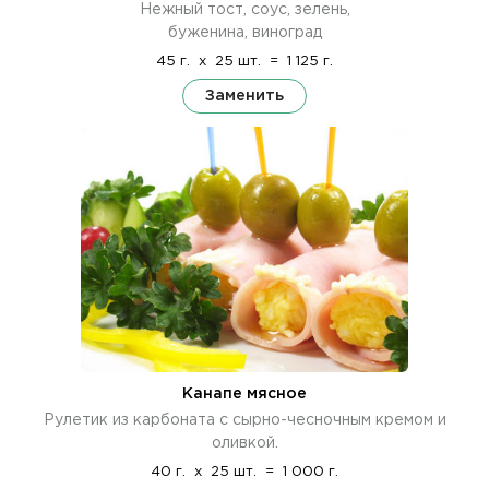
Нежный тост, соус, зелень,
буженина, виноград
45 г.
x
25 шт.
=
1 125 г.
Заменить
Канапе мясное
Рулетик из карбоната с сырно-чесночным кремом и
оливкой.
40 г.
x
25 шт.
=
1 000 г.