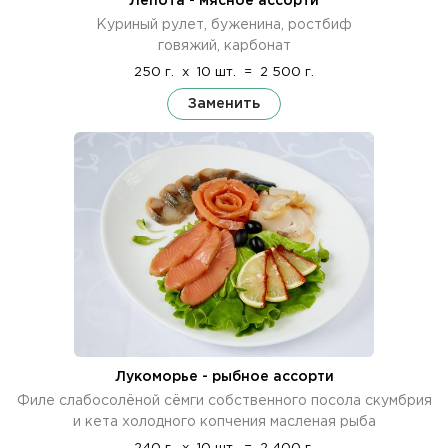
Лепота - мясное ассорти
Куриный рулет, буженина, ростбиф
говяжий, карбонат
250 г.
x
10 шт.
=
2 500 г.
Заменить
Лукоморье - рыбное ассорти
Филе слабосолёной сёмги собственного посола скумбрия
и кета холодного копчения масленая рыба