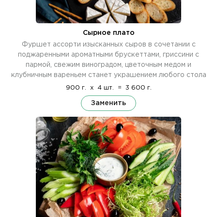
Сырное плато
Фуршет ассорти изысканных сыров в сочетании с
поджаренными ароматными брускеттами, гриссини с
пармой, свежим виноградом, цветочным медом и
клубничным вареньем станет украшением любого стола
900 г.
x
4 шт.
=
3 600 г.
Заменить