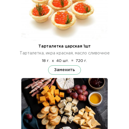
Тарталетка царская 1шт
Тарталетка, икра красная, масло сливочное
18 г.
x
40 шт.
=
720 г.
Заменить