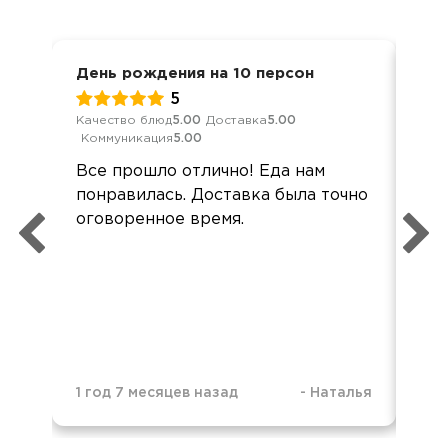
День рождения на 10 персон
Ден
5
Качество блюд
5.00
Доставка
5.00
Кач
Коммуникация
5.00
Ком
Все прошло отлично! Еда нам
Зак
понравилась. Доставка была точно
фир
оговоренное время.
уро
3 г
1 год 7 месяцев назад
-
Наталья