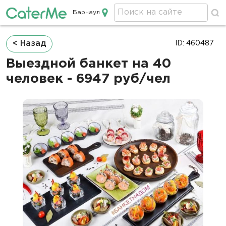
Барнаул
Кейтеринг в Барнауле
Строка
< Назад
ID: 460487
навигации
Выездной банкет на 40
человек - 6947 руб/чел