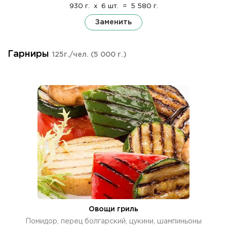
930 г.
x
6 шт.
=
5 580 г.
Заменить
Гарниры
125г./чел.
(5 000 г.)
Овощи гриль
Помидор, перец болгарский, цукини, шампиньоны