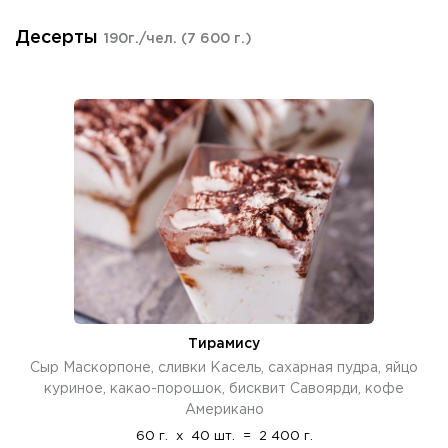
Десерты
190г./чел.
(7 600 г.)
Тирамису
Сыр Маскорпоне, сливки Касель, сахарная пудра, яйцо
куриное, какао-порошок, бисквит Савоярди, кофе
Американо
60 г.
x
40 шт.
=
2 400 г.