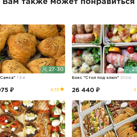
Вам также может понравиться
27-30
25
7.8 кг
10.0 кг
"Самса"
Бокс "Стол под ключ"
4.33
4
975 ₽
26 440 ₽