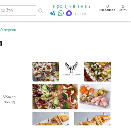
8 (800) 500-68-65
Избранное
Войти
9-21 МСК
30 персон
л
Общий
выход