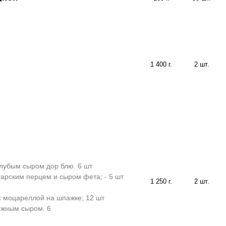
1 400 г.
2 шт.
лубым сыром дор блю. 6 шт
арским перцем и сыром фета; - 5 шт
1 250 г.
2 шт.
 моцареллой на шпажке; 12 шт
ожным сыром. 6