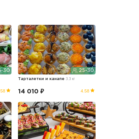
-30
25-30
3.3 кг
Тарталетки и канапе
.58
4.58
14 010 ₽