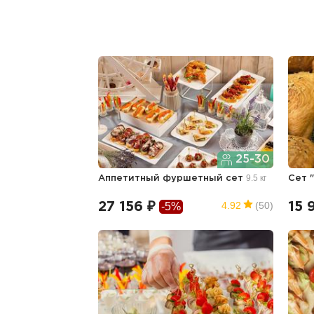
25-30
9.5 кг
Аппетитный фуршетный сет
Сет 
4.92
(50)
27 156 ₽
-5%
15 