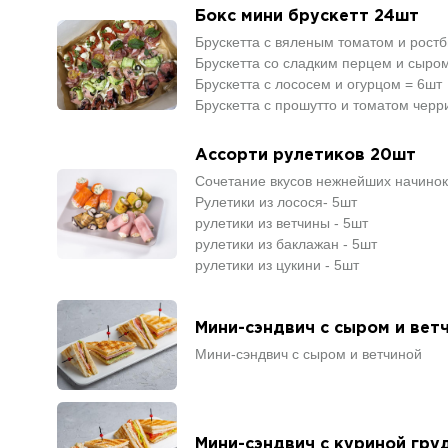
Бокс мини брускетт 24шт
Брускетта с вяленым томатом и рост
Брускетта со сладким перцем и сыро
Брускетта с лососем и огурцом = 6шт
Брускетта с прошутто и томатом черр
Ассорти рулетиков 20шт
Сочетание вкусов нежнейших начинок.
Рулетики из лосося- 5шт
рулетики из ветчины - 5шт
рулетики из баклажан - 5шт
рулетики из цукини - 5шт
Мини-сэндвич с сыром и вет
Мини-сэндвич с сыром и ветчиной
Мини-сэндвич с куриной гру