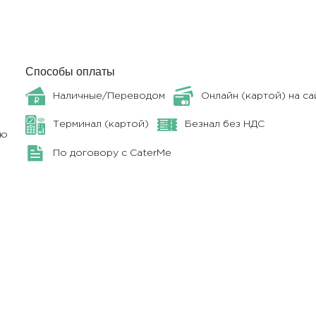
Способы оплаты
Наличные/Переводом
Онлайн (картой) на са
Терминал (картой)
Безнал без НДС
ню
По договору с CaterMe