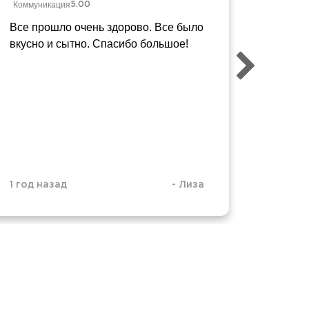
Коммуникация
Коммуни
5.00
Все прошло очень здорово. Все было
Все хо
вкусно и сытно. Спасибо большое!
так, ка
1 год 2
1 год назад
-
Лиза