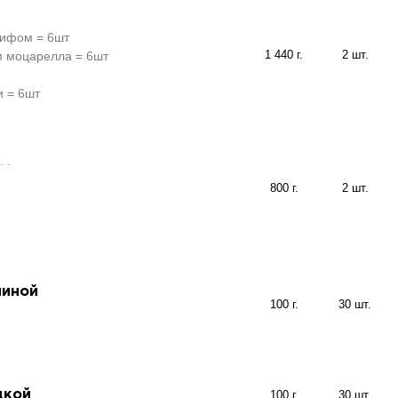
бифом = 6шт
1 440 г.
2 шт.
м моцарелла = 6шт
и = 6шт
 .
800 г.
2 шт.
чиной
100 г.
30 шт.
дкой
100 г.
30 шт.