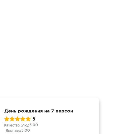
День рождения на 7 персон
День р
5
Качество блюд
Качество
5.00
Доставка
Доставк
5.00