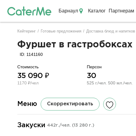
Барнаул
Каталог
Партнерам
Кейтеринг в Барнауле
Кейтеринг
/
Готовые предложения
/
Доставка блюд и напитков
Строка
навигации
Фуршет в гастробоксах н
ID: 1141160
Стоимость
Персон
35 090 ₽
30
1170 ₽/чел
525 г./чел. 500 мл./чел.
Меню
Скорректировать
Закуски
442г./чел.
(13 280 г.)