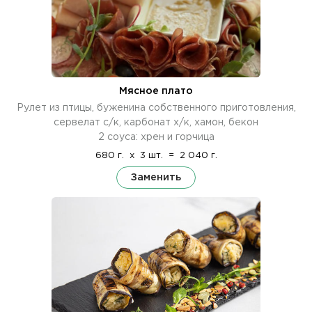
Мясное плато
Рулет из птицы, буженина собственного приготовления,
сервелат с/к, карбонат х/к, хамон, бекон
2 соуса: хрен и горчица
680 г.
x
3 шт.
=
2 040 г.
Заменить