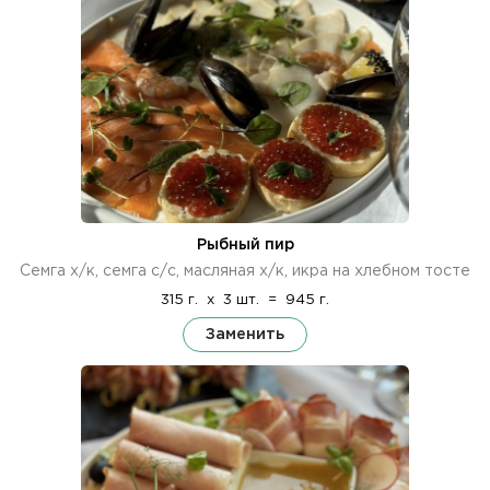
Рыбный пир
Семга х/к, семга с/с, масляная х/к, икра на хлебном тосте
315 г.
x
3 шт.
=
945 г.
Заменить