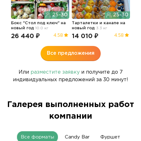
25-30
25-30
Бокс "Стол под ключ"
на
Тарталетки и канапе
на
Раз
новый год
10.0 кг
новый год
3.3 кг
фу
нов
26 440 ₽
14 010 ₽
4.58
4.58
37
Все предложения
Или
разместите заявку
и получите до 7
индивидуальных предложений за 30 минут!
Галерея выполненных работ
компании
Все форматы
Candy Bar
Фуршет