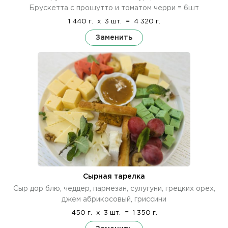
Брускетта с прошутто и томатом черри = 6шт
1 440 г.
x
3 шт.
=
4 320 г.
Заменить
Сырная тарелка
Сыр дор блю, чеддер, пармезан, сулугуни, грецких орех,
джем абрикосовый, гриссини
450 г.
x
3 шт.
=
1 350 г.