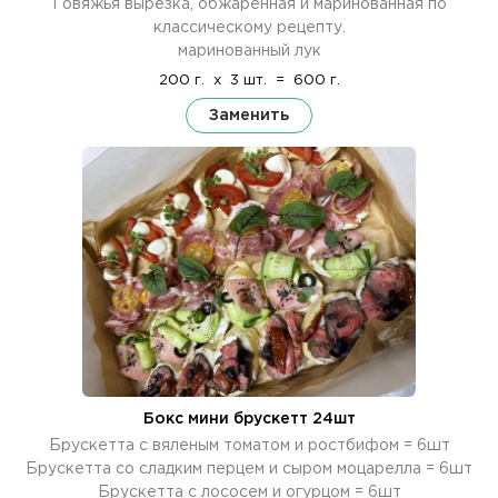
Говяжья вырезка, обжаренная и маринованная по
классическому рецепту.
маринованный лук
200 г.
x
3 шт.
=
600 г.
Заменить
Бокс мини брускетт 24шт
Брускетта с вяленым томатом и ростбифом = 6шт
Брускетта со сладким перцем и сыром моцарелла = 6шт
Брускетта с лососем и огурцом = 6шт