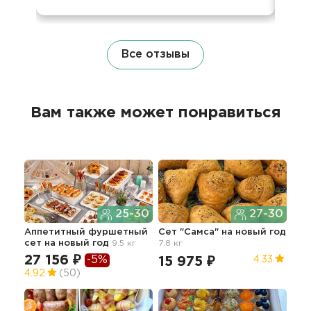
Все отзывы
Вам также может понравиться
25-30
27-30
Аппетитный фуршетный
Сет "Самса"
на новый год
Нов
сет
на новый год
9.5 кг
7.8 кг
ме
27 156 ₽
49
-5%
15 975 ₽
4.33
4.92
(50)
4.9