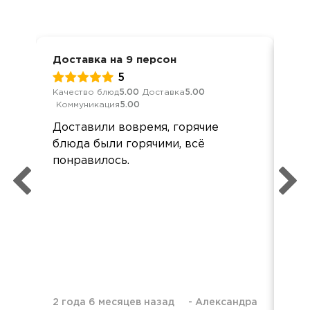
Доставка на 9 персон
Нов
5
Качество блюд
5.00
Доставка
5.00
Кач
Коммуникация
5.00
Ком
Доставили вовремя, горячие
При
блюда были горячими, всё
пон
понравилось.
2 года 6 месяцев назад
-
Александра
2 г