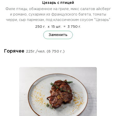
Цезарь с птицей
Филе птицы, обжаренное на гриле, микс салатов айсберг
и романо, сухарики из французского багета, томаты
черри, сыр пармезан, под классическим соусом "Цезарь"
250 г.
x
15 шт.
=
3 750 г.
Заменить
Горячее
225г./чел.
(6 750 г.)