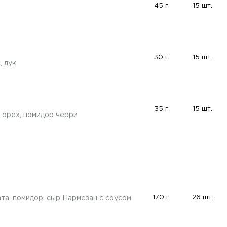
45 г.
15 шт.
30 г.
15 шт.
, лук
35 г.
15 шт.
 орех, помидор черри
170 г.
26 шт.
та, помидор, сыр Пармезан с соусом