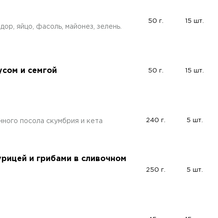
50 г.
15 шт.
ор, яйцо, фасоль, майонез, зелень.
сом и семгой
50 г.
15 шт.
и
240 г.
5 шт.
ного посола скумбрия и кета
а
рицей и грибами в сливочном
250 г.
5 шт.