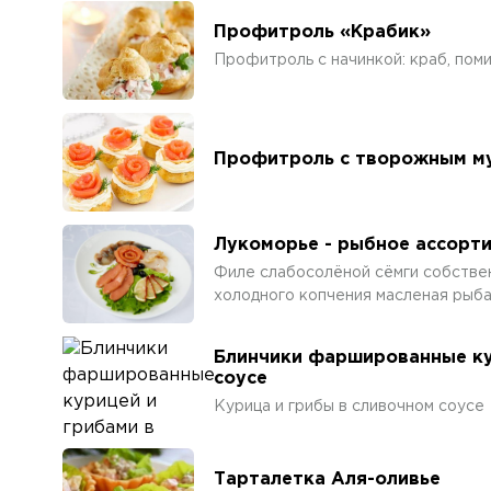
Профитроль «Крабик»
Профитроль с начинкой: краб, помид
Профитроль с творожным му
Лукоморье - рыбное ассорт
Филе слабосолёной сёмги собствен
холодного копчения масленая рыб
Блинчики фаршированные ку
соусе
Курица и грибы в сливочном соусе
Тарталетка Аля-оливье