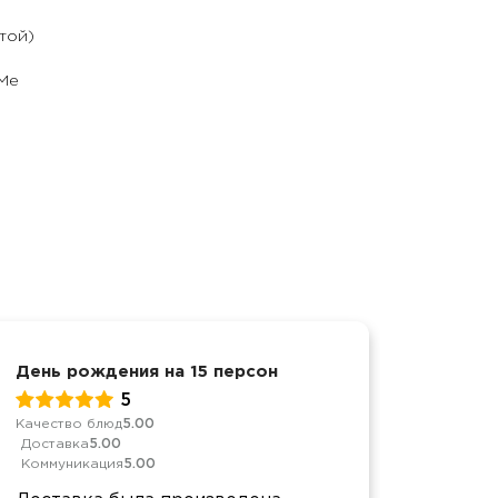
той)
rMe
День рождения на 15 персон
Достав
5
Качество блюд
5.00
Качеств
Доставка
5.00
Достав
Коммуникация
5.00
Коммун