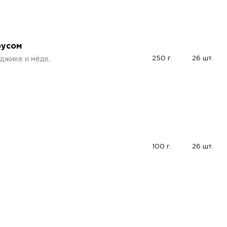
оусом
250 г.
26 шт.
джике и мёде,
100 г.
26 шт.