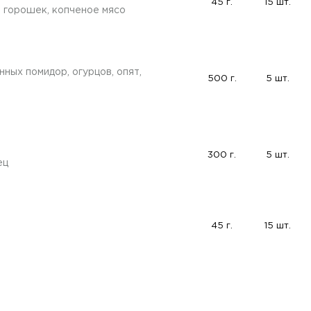
45 г.
15 шт.
й горошек, копченое мясо
ных помидор, огурцов, опят,
500 г.
5 шт.
300 г.
5 шт.
ец
45 г.
15 шт.