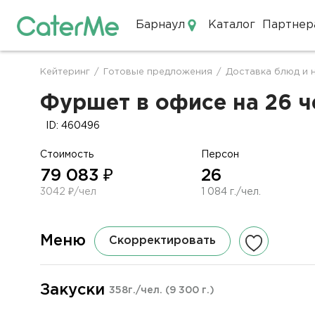
Барнаул
Каталог
Партнер
Кейтеринг в Барнауле
Кейтеринг
/
Готовые предложения
/
Доставка блюд и 
Строка
навигации
Фуршет в офисе на 26 ч
ID: 460496
Стоимость
Персон
79 083 ₽
26
3042 ₽/чел
1 084 г./чел.
Меню
Скорректировать
Закуски
358г./чел.
(9 300 г.)