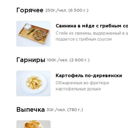
Горячее
250г./чел.
(6 500 г.)
Свинина в мёде с грибным с
Стейк из свинины, выдержанный в а
подается с грибным соусом
Гарниры
100г./чел.
(2 600 г.)
Картофель по-деревенски
Обжаренные во фритюре
картофельные дольки
Выпечка
30г./чел.
(780 г.)