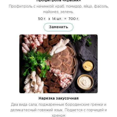
Профитроль «Крабик»
Профитроль с начинкой: краб, помидор, яйцо, фасоль,
майонез, зелень.
50 г.
x
14 шт.
=
700 г.
Заменить
Нарезка закусочная
Два вида сала, поджаренные бородинские гренки и
деликатесный говяжий язык. Подается с горчицей и
хреном