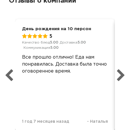
Отзывы о компании
День рождения на 10 персон
Ден
5
Качество блюд
5.00
Доставка
5.00
Кач
Коммуникация
5.00
Ком
Все прошло отлично! Еда нам
Зак
понравилась. Доставка была точно
фир
оговоренное время.
уро
3 г
1 год 7 месяцев назад
-
Наталья