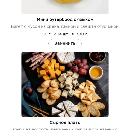
Мини бутерброд с языком
Багет с мусом из хрена, языком и свежтм огурчиком.
50 г.
x
14 шт.
=
700 г.
Заменить
Сырное плато
Фуршет ассорти изысканных сыров в сочетании с