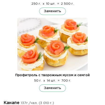
250 г.
x
10 шт.
=
2 500 г.
Заменить
Профитроль с творожным мусом и семгой
50 г.
x
14 шт.
=
700 г.
Заменить
Канапе
137г./чел.
(3 010 г.)