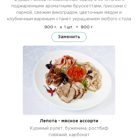
поджаренными ароматными брускеттами, гриссини с
пармой, свежим виноградом, цветочным медом и
клубничным вареньем станет украшением любого стола
900 г.
x
1 шт.
=
900 г.
Заменить
Лепота - мясное ассорти
Куриный рулет, буженина, ростбиф
говяжий, карбонат