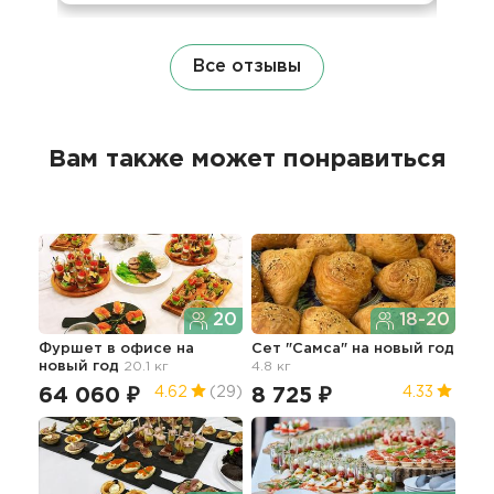
Все отзывы
Вам также может понравиться
20
18-20
Фуршет в офисе
на
Сет "Самса"
на новый год
Нов
новый год
20.1 кг
4.8 кг
64 060 ₽
8 725 ₽
24
4.62
(29)
4.33