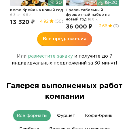
20
18-20
Кофе брейк
на новый год
Презентабельный
Нов
6.3 кг
9.5 л
фуршетный набор
на
ме
новый год
16.8 кг
31
13 320 ₽
4.92
(50)
36 000 ₽
3.66
(3)
4.9
Все предложения
Или
разместите заявку
и получите до 7
индивидуальных предложений за 30 минут!
Галерея выполненных работ
компании
Все форматы
Фуршет
Кофе-брейк