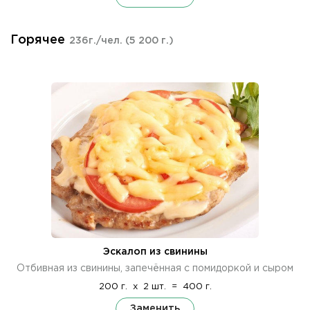
Горячее
236г./чел.
(5 200 г.)
Эскалоп из свинины
Отбивная из свинины, запечённая с помидоркой и сыром
200 г.
x
2 шт.
=
400 г.
Заменить