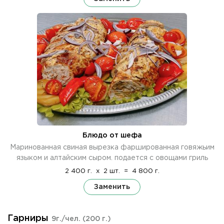
Блюдо от шефа
Маринованная свиная вырезка фаршированная говяжьим
языком и алтайским сыром. подается с овощами гриль
2 400 г.
x
2 шт.
=
4 800 г.
Заменить
Гарниры
9г./чел.
(200 г.)