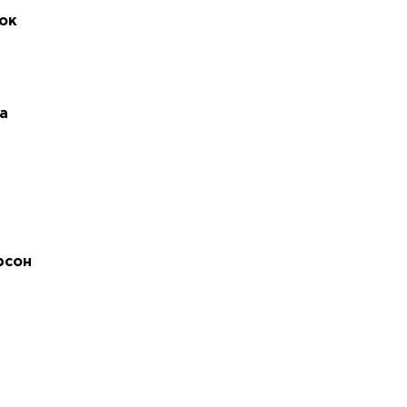
ок
а
рсон