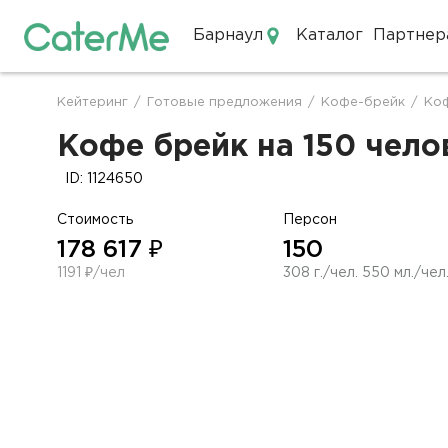
Барнаул
Каталог
Партнер
Кейтеринг в Барнауле
Кейтеринг
/
Готовые предложения
/
Кофе-брейк
/
Коф
Строка
навигации
Кофе брейк на 150 челов
ID: 1124650
Стоимость
Персон
178 617 ₽
150
1191 ₽/чел
308 г./чел. 550 мл./чел