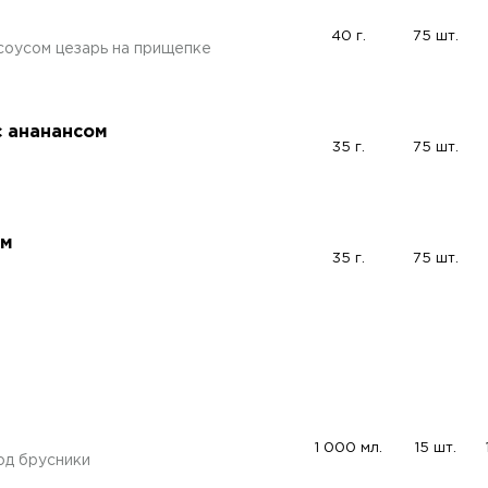
40 г.
75 шт.
соусом цезарь на прищепке
с ананансом
35 г.
75 шт.
ом
35 г.
75 шт.
1 000 мл.
15 шт.
од брусники