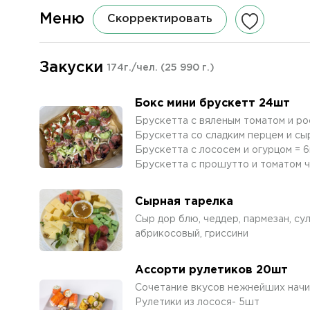
Меню
Скорректировать
Закуски
174г./чел.
(25 990 г.)
Бокс мини брускетт 24шт
Брускетта с вяленым томатом и р
Брускетта со сладким перцем и сы
Брускетта с лососем и огурцом = 
Брускетта с прошутто и томатом 
Сырная тарелка
Сыр дор блю, чеддер, пармезан, сул
абрикосовый, гриссини
Ассорти рулетиков 20шт
Сочетание вкусов нежнейших начин
Рулетики из лосося- 5шт