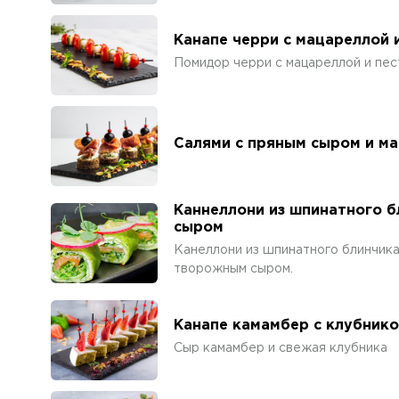
Канапе черри с мацареллой 
Помидор черри с мацареллой и пес
Салями с пряным сыром и м
Каннеллони из шпинатного б
сыром
Канеллони из шпинатного блинчика
творожным сыром.
Канапе камамбер с клубник
Сыр камамбер и свежая клубника