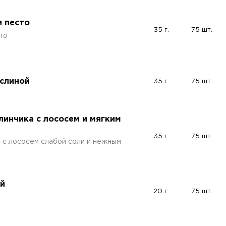
и песто
35 г.
75 шт.
то
аслиной
35 г.
75 шт.
линчика с лососем и мягким
35 г.
75 шт.
 с лососем слабой соли и нежным
ой
20 г.
75 шт.