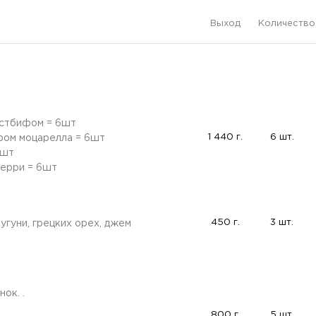
Выход
Количество
остбифом = 6шт
1 440 г.
6 шт.
ром моцарелла = 6шт
6шт
черри = 6шт
450 г.
3 шт.
угуни, грецких орех, джем
ок. .
800 г.
5 шт.